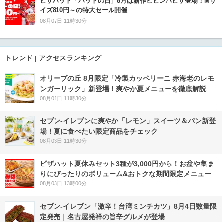
ピザハット「ハットの日」8月は新作ビビンバピザ登場！Mサ
イズ810円～の特大セール開催
08月07日 11時30分
トレンド | アクセスランキング
オリーブの丘 8月限定「冷製カッペリーニ 赤海老のレモ
ンガーリック」新登場！爽やか夏メニューを徹底解説
08月01日 11時30分
セブン‐イレブンに爽やか「レモン」スイーツ＆パン新登
場！夏に食べたい限定商品をチェック
08月03日 11時30分
ピザハット夏休みセット3種が3,000円から！お盆や集ま
りにぴったりのボリューム&おトクな期間限定メニュー
08月03日 13時00分
セブン-イレブン「激辛！台湾ミンチカツ」8月4日数量限
定発売｜名古屋発祥の旨辛グルメが登場