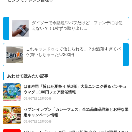
ピングでアレンジ自在♡
ダイソーで今話題♡パフだけど…ファンデには使
えない？！1枚ずつ取り出し...
これキャンドゥって信じられる…？お洒落すぎてパ
ケ買いしちゃった♡300円...
あわせて読みたい記事
はま寿司「旨ねた夏祭り 第3弾」大葉ニンニク香るビンチョ
ウマグロ100円フェア開催情報
08月07日 11時30分
セブン‐イレブン「カレーフェス」全15品商品詳細とお得な限
定キャンペーン情報
08月07日 11時30分