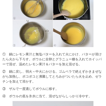
① 鍋にレモン果汁と無塩バターを入れて火にかけ、バターが溶け
たら火から下ろす。ボウルに全卵とグラニュー糖を入れてホイッパ
ーで混ぜ、温めたレモン果汁＆バターを加え混ぜる。
② 鍋に戻し、弱火～中火にかける。ゴムベラで絶えずかきまぜな
がら加熱し、ポコポコと沸騰してとろみがついたら火を止め、ゼラ
チンを加えて溶かす。
③ ザルで一度漉してボウルに移す。
④ ボウルの底を氷水に当て、混ぜながらしっかり冷やす。