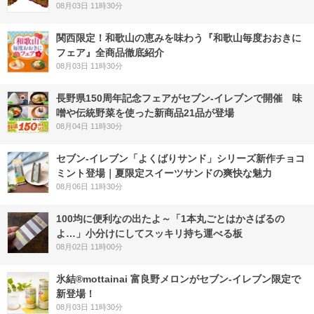
08月03日 11時30分
関西限定！和歌山の恵みを味わう『和歌山毎度おおきに
フェア』全商品徹底紹介
08月03日 11時30分
長野県150周年記念フェアがセブン-イレブンで開催 味
噌や伝統野菜を使った新商品21品が登場
08月04日 11時30分
セブン‐イレブン「よくばりサンド」シリーズ新作チョコ
ミント登場｜夏限定スイーツサンドの爽快な魅力
08月06日 11時30分
100均に便利なの出たよ～「1本丸ごとはかさばるの
よ…」小分けにしてスッキリ持ち運べる板
08月02日 11時00分
氷結®mottainai 富良野メロンがセブン‐イレブン限定で
新登場！
08月03日 11時30分