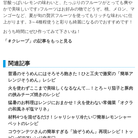
甘酸っぱいレモンの味わいと、たっぷりのフルーツがとっても爽や
かで美味しいです♪フルーツはお好みの物でどうぞ。桃、メロン、マ
ンゴーなど、夏が旬の贅沢フルーツを使ってもリッチな味わいに仕
上がります。3～4種程使うと彩りも綺麗になるのでおすすめです！
おうち時間にぜひ作ってみて下さいね！
「＃クレープ」の記事をもっと見る
関連記事
普通のそうめんにはそろそろ飽きた！ひと工夫で激変の「簡単ア
レンジそうめん」レシピ
火を使わずここまで美味しくなるなんて…！とろ～り茄子と豚肉
の挟みチーズ焼きのレシピ
猛暑のお料理はレンジにおまかせ！火を使わない常備菜「オクラ
の和風ネギ塩マリネ」
材料4つを混ぜるだけ！シャリシャリ冷たい♡簡単レモンシャー
ベットのレシピ
コウケンテツさんの簡単すぎる「油ぞうめん」再現レシピ！トッ