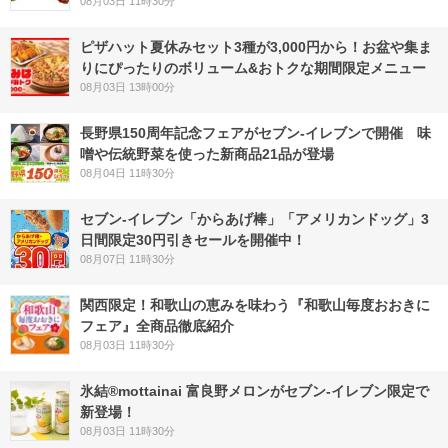
08月03日 11時30分
ピザハット夏休みセット3種が3,000円から！お盆や集ま
りにぴったりのボリューム&おトクな期間限定メニュー
08月03日 13時00分
長野県150周年記念フェアがセブン-イレブンで開催 味
噌や伝統野菜を使った新商品21品が登場
08月04日 11時30分
セブン‐イレブン「からあげ棒」「アメリカンドッグ」3
日間限定30円引きセールを開催中！
08月07日 11時30分
関西限定！和歌山の恵みを味わう『和歌山毎度おおきに
フェア』全商品徹底紹介
08月03日 11時30分
氷結®mottainai 富良野メロンがセブン‐イレブン限定で
新登場！
08月03日 11時30分