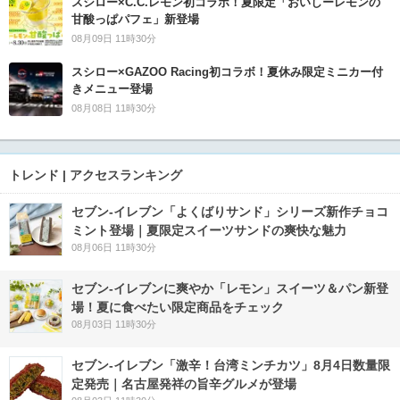
スシロー×C.C.レモン初コラボ！夏限定「おいしーレモンの
甘酸っぱパフェ」新登場
08月09日 11時30分
スシロー×GAZOO Racing初コラボ！夏休み限定ミニカー付
きメニュー登場
08月08日 11時30分
トレンド | アクセスランキング
セブン‐イレブン「よくばりサンド」シリーズ新作チョコ
ミント登場｜夏限定スイーツサンドの爽快な魅力
08月06日 11時30分
セブン‐イレブンに爽やか「レモン」スイーツ＆パン新登
場！夏に食べたい限定商品をチェック
08月03日 11時30分
セブン-イレブン「激辛！台湾ミンチカツ」8月4日数量限
定発売｜名古屋発祥の旨辛グルメが登場