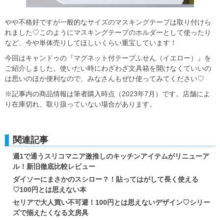
やや不格好ですが一般的なサイズのマスキングテープは取り付けら
れました♡このようにマスキングテープのホルダーとして使ったり
など、今や単体売りしてほしいくらい重宝しています！
今回はキャンドゥの『マグネット付テープふせん（イエロー）』を
ご紹介しました。使いたい時にわざわざ文具箱を開けなくていいの
は思いのほか便利なので、みなさんもぜひ使ってみてください♡
※記事内の商品情報は筆者購入時点（2023年7月）です。店舗によ
り在庫切れ、取り扱っていない場合があります。
関連記事
週1で通うスリコマニア激推しのキッチンアイテムがリニューア
ル！新旧徹底比較レビュー
ダイソーにまさかのスシロー？！貼ってはがして長く使える
♡100円とは思えない本
セリアで大人買い不可避！100円とは思えないデザイン♡シリー
ズで揃えたくなる文房具