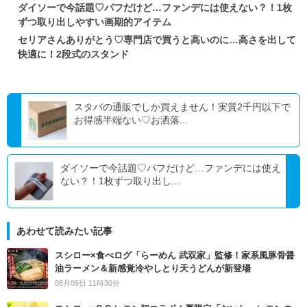
ダイソーで今話題♡パフだけど…ファンデには使えない？！1枚
ずつ取り出しやすい画期的アイテム
セリアさんありがとう♡専門店で買うと高いのに…高さを出して
快適に！2段式のスタンド
スタバの通販でしか買えません！実質2千円以下で
お得感半端ない♡お洒落...
ダイソーで今話題♡パフだけど…ファンデには使え
ない？！1枚ずつ取り出し...
あわせて読みたい記事
スシロー×食べログ「らーめん 武双家」監修！家系風豚骨醤
油ラーメン＆新感覚冷やしとり天うどんが新登場
08月09日 11時30分