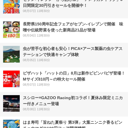
日間限定30円引きセールを開催中！
08月07日 11時30分
長野県150周年記念フェアがセブン-イレブンで開催 味
噌や伝統野菜を使った新商品21品が登場
08月04日 11時30分
虫が苦手な初心者も安心！PICA×アース製薬の虫ケアス
テーションで快適キャンプ体験
08月05日 11時30分
ピザハット「ハットの日」8月は新作ビビンバピザ登場！
Mサイズ810円～の特大セール開催
08月07日 11時30分
スシロー×GAZOO Racing初コラボ！夏休み限定ミニカ
ー付きメニュー登場
08月08日 11時30分
はま寿司「旨ねた夏祭り 第3弾」大葉ニンニク香るビン