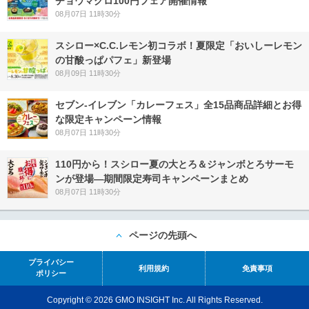
チョウマグロ100円フェア開催情報
08月07日 11時30分
スシロー×C.C.レモン初コラボ！夏限定「おいしーレモン
の甘酸っぱパフェ」新登場
08月09日 11時30分
セブン‐イレブン「カレーフェス」全15品商品詳細とお得
な限定キャンペーン情報
08月07日 11時30分
110円から！スシロー夏の大とろ＆ジャンボとろサーモ
ンが登場―期間限定寿司キャンペーンまとめ
08月07日 11時30分
ページの先頭へ
プライバシー
利用規約
免責事項
ポリシー
Copyright © 2026 GMO INSIGHT Inc. All Rights Reserved.