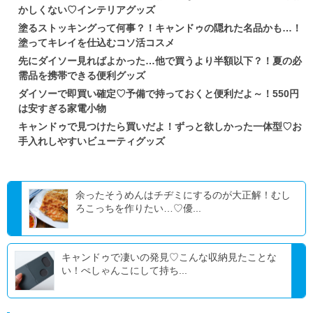
かしくない♡インテリアグッズ
塗るストッキングって何事？！キャンドゥの隠れた名品かも…！
塗ってキレイを仕込むコソ活コスメ
先にダイソー見ればよかった…他で買うより半額以下？！夏の必
需品を携帯できる便利グッズ
ダイソーで即買い確定♡予備で持っておくと便利だよ～！550円
は安すぎる家電小物
キャンドゥで見つけたら買いだよ！ずっと欲しかった一体型♡お
手入れしやすいビューティグッズ
余ったそうめんはチヂミにするのが大正解！むし
ろこっちを作りたい…♡優...
キャンドゥで凄いの発見♡こんな収納見たことな
い！ぺしゃんこにして持ち...