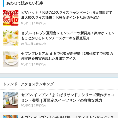
あわせて読みたい記事
ピザハット「お盆の10スライスキャンペーン」6日間限定で
最大60スライス獲得！お得なポイント活用術を紹介
08月10日 11時30分
セブン‐イレブン夏限定レモンスイーツ新発売！爽やかレモン
もことかじるレモンチーズケーキを徹底紹介
08月10日 11時30分
セブンプレミアム まるで和梨が新登場！2層仕立てで和梨の
果実感を忠実再現した夏限定アイス
08月10日 11時30分
トレンド | アクセスランキング
セブン‐イレブン「よくばりサンド」シリーズ新作チョコ
ミント登場｜夏限定スイーツサンドの爽快な魅力
08月06日 11時30分
セブン‐イレブン「からあげ棒」「アメリカンドッグ」3