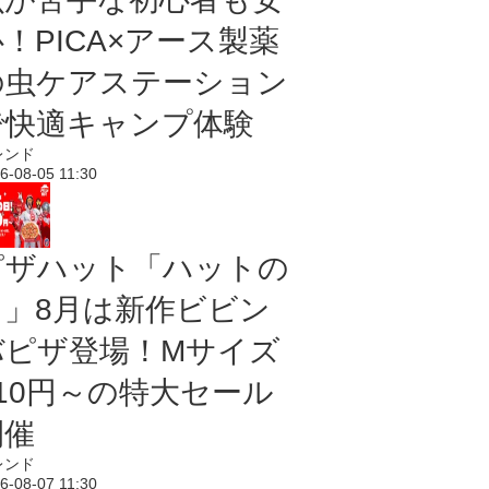
！PICA×アース製薬
の虫ケアステーション
で快適キャンプ体験
レンド
6-08-05 11:30
ピザハット「ハットの
日」8月は新作ビビン
バピザ登場！Mサイズ
810円～の特大セール
開催
レンド
6-08-07 11:30