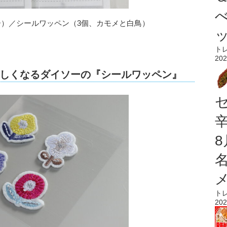
ー）／シールワッペン（3個、カモメと白鳥）
ト
202
欲しくなるダイソーの『シールワッペン』
ト
202