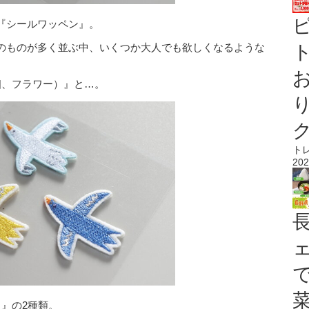
『シールワッペン』。
のものが多く並ぶ中、いくつか大人でも欲しくなるような
ト
個、フラワー）』と…。
ト
202
』の2種類。