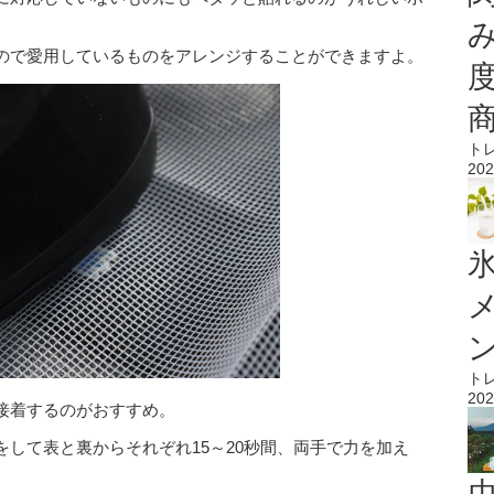
ので愛用しているものをアレンジすることができますよ。
ト
202
氷
ト
202
接着するのがおすすめ。
して表と裏からそれぞれ15～20秒間、両手で力を加え