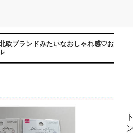
北欧ブランドみたいなおしゃれ感♡お
ル
ト