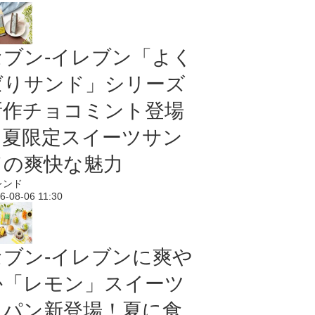
セブン‐イレブン「よく
ばりサンド」シリーズ
新作チョコミント登場
｜夏限定スイーツサン
ドの爽快な魅力
レンド
6-08-06 11:30
セブン‐イレブンに爽や
か「レモン」スイーツ
＆パン新登場！夏に食