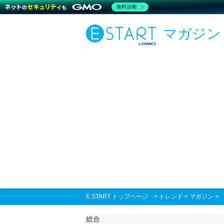
無料診断
マガジン
E START トップページ
>
トレンド
>
マガジン
総合