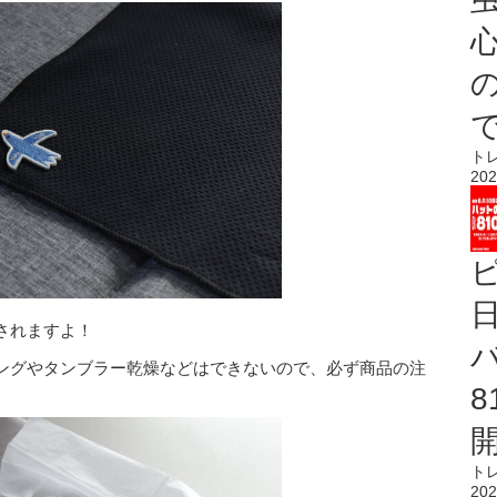
心
ト
202
されますよ！
ングやタンブラー乾燥などはできないので、必ず商品の注
ト
202