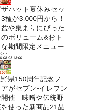
ピザハット夏休みセッ
3種が3,000円から！
お盆や集まりにぴった
りのボリューム&おト
クな期間限定メニュー
レンド
6-08-03 13:00
長野県150周年記念フ
ェアがセブン-イレブン
で開催 味噌や伝統野
菜を使った新商品21品