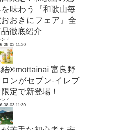
みを味わう『和歌山毎
度おおきにフェア』全
商品徹底紹介
レンド
6-08-03 11:30
結®mottainai 富良野
メロンがセブン‐イレブ
ン限定で新登場！
レンド
6-08-03 11:30
虫が苦手な初心者も安