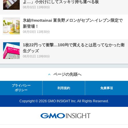
よ…」小分けにしてスッキリ持ち運べる板
08月02日 11時00分
氷結®mottainai 富良野メロンがセブン‐イレブン限定で
新登場！
08月03日 11時30分
1枚22円って衝撃…100均で買えるとは思ってなかった衛
生グッズ
08月01日 11時00分
ページの先頭へ
プライバシー
利用規約
免責事項
ポリシー
Copyright © 2026 GMO INSIGHT Inc. All Rights Reserved.