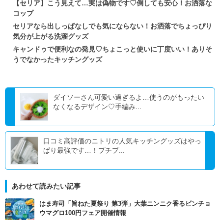
【セリア】こう見えて…実は偽物です♡倒しても安心！お洒落な
コップ
セリアなら出しっぱなしでも気にならない！お洒落でちょっぴり
気分が上がる洗濯グッズ
キャンドゥで便利なの発見♡ちょこっと使いに丁度いい！ありそ
うでなかったキッチングッズ
ダイソーさん可愛い過ぎるよ…使うのがもったい
なくなるデザイン♡手編み...
口コミ高評価のニトリの人気キッチングッズはやっ
ぱり最強です…！プチプ...
あわせて読みたい記事
はま寿司「旨ねた夏祭り 第3弾」大葉ニンニク香るビンチョ
ウマグロ100円フェア開催情報