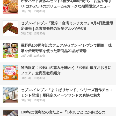
ピザハット夏休みセット3種が3,000円から！お盆や集ま
りにぴったりのボリューム&おトクな期間限定メニュー
08月03日 13時00分
セブン-イレブン「激辛！台湾ミンチカツ」8月4日数量限
定発売｜名古屋発祥の旨辛グルメが登場
08月03日 11時30分
長野県150周年記念フェアがセブン-イレブンで開催 味
噌や伝統野菜を使った新商品21品が登場
08月04日 11時30分
関西限定！和歌山の恵みを味わう『和歌山毎度おおきに
フェア』全商品徹底紹介
08月03日 11時30分
セブン‐イレブン「よくばりサンド」シリーズ新作チョコ
ミント登場｜夏限定スイーツサンドの爽快な魅力
08月06日 11時30分
100均に便利なの出たよ～「1本丸ごとはかさばるの