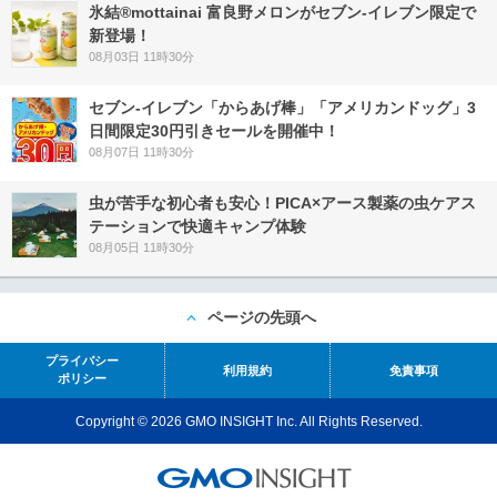
氷結®mottainai 富良野メロンがセブン‐イレブン限定で
新登場！
08月03日 11時30分
セブン‐イレブン「からあげ棒」「アメリカンドッグ」3
日間限定30円引きセールを開催中！
08月07日 11時30分
虫が苦手な初心者も安心！PICA×アース製薬の虫ケアス
テーションで快適キャンプ体験
08月05日 11時30分
ページの先頭へ
プライバシー
利用規約
免責事項
ポリシー
Copyright © 2026 GMO INSIGHT Inc. All Rights Reserved.