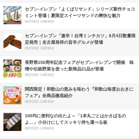
セブン‐イレブン「よくばりサンド」シリーズ新作チョコ
ミント登場｜夏限定スイーツサンドの爽快な魅力
08月06日 11時30分
セブン-イレブン「激辛！台湾ミンチカツ」8月4日数量限
定発売｜名古屋発祥の旨辛グルメが登場
08月03日 11時30分
長野県150周年記念フェアがセブン-イレブンで開催 味
噌や伝統野菜を使った新商品21品が登場
08月04日 11時30分
関西限定！和歌山の恵みを味わう『和歌山毎度おおきに
フェア』全商品徹底紹介
08月03日 11時30分
100均に便利なの出たよ～「1本丸ごとはかさばるの
よ…」小分けにしてスッキリ持ち運べる板
08月02日 11時00分