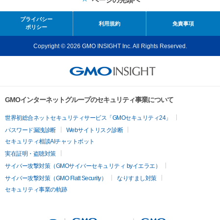
ページの先頭へ
プライバシー
利用規約
免責事項
ポリシー
Copyright © 2026 GMO INSIGHT Inc. All Rights Reserved.
GMOインターネットグループのセキュリティ事業について
世界初総合ネットセキュリティサービス「GMOセキュリティ24」
パスワード漏洩診断
Webサイトリスク診断
セキュリティ相談AIチャットボット
実在証明・盗聴対策
サイバー攻撃対策（GMOサイバーセキュリティ byイエラエ）
サイバー攻撃対策（GMO Flatt Security）
なりすまし対策
セキュリティ事業の軌跡