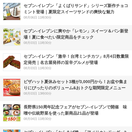
セブン‐イレブン「よくばりサンド」シリーズ新作チョコ
ミント登場｜夏限定スイーツサンドの爽快な魅力
08月06日 11時30分
セブン‐イレブンに爽やか「レモン」スイーツ＆パン新登
場！夏に食べたい限定商品をチェック
08月03日 11時30分
セブン-イレブン「激辛！台湾ミンチカツ」8月4日数量限
定発売｜名古屋発祥の旨辛グルメが登場
08月03日 11時30分
ピザハット夏休みセット3種が3,000円から！お盆や集ま
りにぴったりのボリューム&おトクな期間限定メニュー
08月03日 13時00分
長野県150周年記念フェアがセブン-イレブンで開催 味
噌や伝統野菜を使った新商品21品が登場
08月04日 11時30分