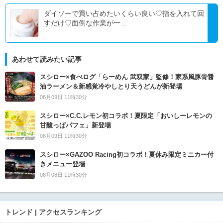
ダイソーで買い占めたいくらい良い♡指を入れて回
すだけ♡面倒な作業が一...
あわせて読みたい記事
スシロー×食べログ「らーめん 武双家」監修！家系風豚骨醤
油ラーメン＆新感覚冷やしとり天うどんが新登場
08月09日 11時30分
スシロー×C.C.レモン初コラボ！夏限定「おいしーレモンの
甘酸っぱパフェ」新登場
08月09日 11時30分
スシロー×GAZOO Racing初コラボ！夏休み限定ミニカー付
きメニュー登場
08月08日 11時30分
トレンド | アクセスランキング