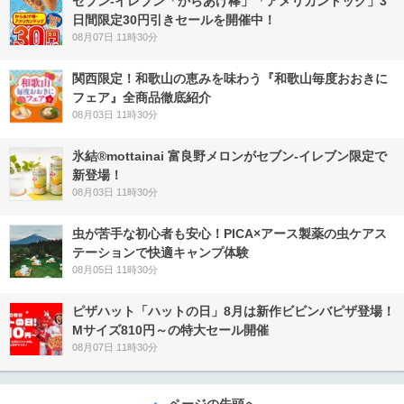
セブン‐イレブン「からあげ棒」「アメリカンドッグ」3
日間限定30円引きセールを開催中！
08月07日 11時30分
関西限定！和歌山の恵みを味わう『和歌山毎度おおきに
フェア』全商品徹底紹介
08月03日 11時30分
氷結®mottainai 富良野メロンがセブン‐イレブン限定で
新登場！
08月03日 11時30分
虫が苦手な初心者も安心！PICA×アース製薬の虫ケアス
テーションで快適キャンプ体験
08月05日 11時30分
ピザハット「ハットの日」8月は新作ビビンバピザ登場！
Mサイズ810円～の特大セール開催
08月07日 11時30分