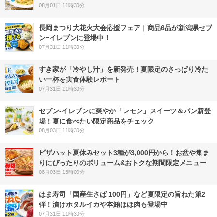
08月01日 11時30分
長岡まつり大花火大会応援フェア｜商品6品が新潟県セブ
ン−イレブンに登場中！
07月31日 11時30分
すき家が「冷やし汁」を新発売！夏限定のさっぱり冷た
い一杯を実食体験レポート
07月31日 11時30分
セブン‐イレブンに爽やか「レモン」スイーツ＆パン新登
場！夏に食べたい限定商品をチェック
08月03日 11時30分
ピザハット夏休みセット3種が3,000円から！お盆や集ま
りにぴったりのボリューム&おトクな期間限定メニュー
08月03日 13時00分
はま寿司「国産生さば 100円」など夏限定の旨ねた第2
弾！漬けホタルイカや本鮪ほほ肉も登場中
07月31日 11時30分