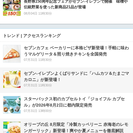
長野県150周年記念フェアがセブン-イレブンで開催 味噌や
伝統野菜を使った新商品21品が登場
08月04日 11時30分
トレンド | アクセスランキング
セブンカフェ ベーカリーに本格ピザ新登場！手軽に味わ
うマルゲリータ＆照り焼きチキンを全国発売
07月31日 11時30分
セブン‐イレブンよくばりサンドに「ハムカツ＆たまごマ
カロニ」が新登場！
07月31日 11時30分
スターバックス初のカプセルトイ「ジョイフル カプセ
ル」が2026年8月2日に都内限定発売
07月31日 13時00分
オリーブの丘 8月限定「冷製カッペリーニ 赤海老のレモ
ンガーリック」新登場！爽やか夏メニューを徹底解説