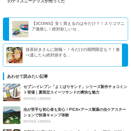
のディズニーグッズが売ってた
【3COINS】安く買えるのは今だけ？！スリコマニ
ア激推し！絶対欲しいセ...
抹茶好きさんに朗報～！今だけの期間限定も？！食
べ逃したら絶対損する...
あわせて読みたい記事
セブン‐イレブン「よくばりサンド」シリーズ新作チョコミン
ト登場｜夏限定スイーツサンドの爽快な魅力
08月06日 11時30分
虫が苦手な初心者も安心！PICA×アース製薬の虫ケアステー
ションで快適キャンプ体験
08月05日 11時30分