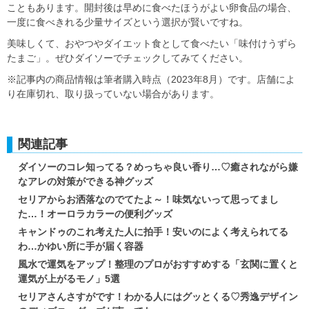
こともあります。開封後は早めに食べたほうがよい卵食品の場合、
一度に食べきれる少量サイズという選択が賢いですね。
美味しくて、おやつやダイエット食として食べたい「味付けうずら
たまご」。ぜひダイソーでチェックしてみてください。
※記事内の商品情報は筆者購入時点（2023年8月）です。店舗によ
り在庫切れ、取り扱っていない場合があります。
関連記事
ダイソーのコレ知ってる？めっちゃ良い香り…♡癒されながら嫌
なアレの対策ができる神グッズ
セリアからお洒落なのでてたよ～！味気ないって思ってまし
た…！オーロラカラーの便利グッズ
キャンドゥのこれ考えた人に拍手！安いのによく考えられてる
わ…かゆい所に手が届く容器
風水で運気をアップ！整理のプロがおすすめする「玄関に置くと
運気が上がるモノ」5選
セリアさんさすがです！わかる人にはグッとくる♡秀逸デザイン