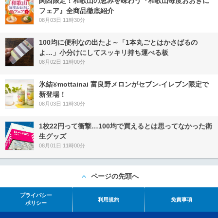
関西限定！和歌山の恵みを味わう『和歌山毎度おおきに
フェア』全商品徹底紹介
08月03日 11時30分
100均に便利なの出たよ～「1本丸ごとはかさばるの
よ…」小分けにしてスッキリ持ち運べる板
08月02日 11時00分
氷結®mottainai 富良野メロンがセブン‐イレブン限定で
新登場！
08月03日 11時30分
1枚22円って衝撃…100均で買えるとは思ってなかった衛
生グッズ
08月01日 11時00分
ページの先頭へ
プライバシー
利用規約
免責事項
ポリシー