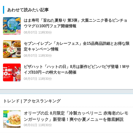
あわせて読みたい記事
はま寿司「旨ねた夏祭り 第3弾」大葉ニンニク香るビンチョ
ウマグロ100円フェア開催情報
08月07日 11時30分
セブン‐イレブン「カレーフェス」全15品商品詳細とお得な限
定キャンペーン情報
08月07日 11時30分
ピザハット「ハットの日」8月は新作ビビンバピザ登場！Mサ
イズ810円～の特大セール開催
08月07日 11時30分
トレンド | アクセスランキング
オリーブの丘 8月限定「冷製カッペリーニ 赤海老のレモ
ンガーリック」新登場！爽やか夏メニューを徹底解説
08月01日 11時30分