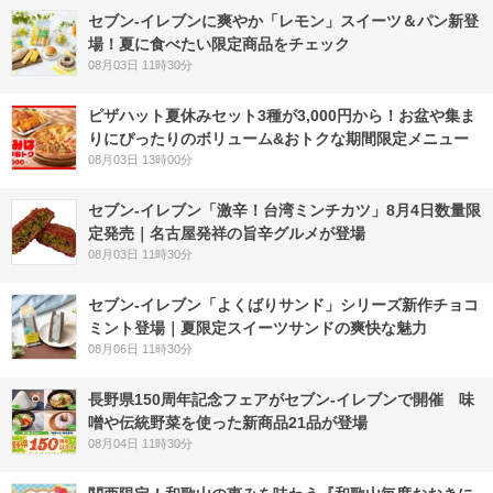
セブン‐イレブンに爽やか「レモン」スイーツ＆パン新登
場！夏に食べたい限定商品をチェック
08月03日 11時30分
ピザハット夏休みセット3種が3,000円から！お盆や集ま
りにぴったりのボリューム&おトクな期間限定メニュー
08月03日 13時00分
セブン-イレブン「激辛！台湾ミンチカツ」8月4日数量限
定発売｜名古屋発祥の旨辛グルメが登場
08月03日 11時30分
セブン‐イレブン「よくばりサンド」シリーズ新作チョコ
ミント登場｜夏限定スイーツサンドの爽快な魅力
08月06日 11時30分
長野県150周年記念フェアがセブン-イレブンで開催 味
噌や伝統野菜を使った新商品21品が登場
08月04日 11時30分