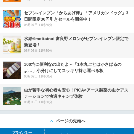
セブン‐イレブン「からあげ棒」「アメリカンドッグ」3
日間限定30円引きセールを開催中！
08月07日 11時30分
氷結®mottainai 富良野メロンがセブン‐イレブン限定で
新登場！
08月03日 11時30分
100均に便利なの出たよ～「1本丸ごとはかさばるの
よ…」小分けにしてスッキリ持ち運べる板
08月02日 11時00分
虫が苦手な初心者も安心！PICA×アース製薬の虫ケアス
テーションで快適キャンプ体験
08月05日 11時30分
ページの先頭へ
プライバシー