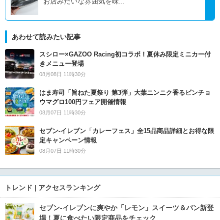
お店みたいな雰囲気を味...
あわせて読みたい記事
スシロー×GAZOO Racing初コラボ！夏休み限定ミニカー付
きメニュー登場
08月08日 11時30分
はま寿司「旨ねた夏祭り 第3弾」大葉ニンニク香るビンチョ
ウマグロ100円フェア開催情報
08月07日 11時30分
セブン‐イレブン「カレーフェス」全15品商品詳細とお得な限
定キャンペーン情報
08月07日 11時30分
トレンド | アクセスランキング
セブン‐イレブンに爽やか「レモン」スイーツ＆パン新登
場！夏に食べたい限定商品をチェック