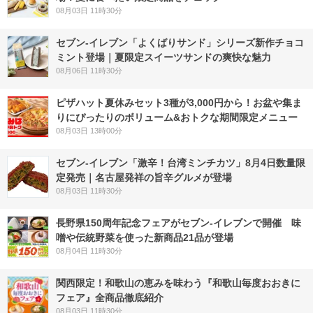
08月03日 11時30分
セブン‐イレブン「よくばりサンド」シリーズ新作チョコ
ミント登場｜夏限定スイーツサンドの爽快な魅力
08月06日 11時30分
ピザハット夏休みセット3種が3,000円から！お盆や集ま
りにぴったりのボリューム&おトクな期間限定メニュー
08月03日 13時00分
セブン-イレブン「激辛！台湾ミンチカツ」8月4日数量限
定発売｜名古屋発祥の旨辛グルメが登場
08月03日 11時30分
長野県150周年記念フェアがセブン-イレブンで開催 味
噌や伝統野菜を使った新商品21品が登場
08月04日 11時30分
関西限定！和歌山の恵みを味わう『和歌山毎度おおきに
フェア』全商品徹底紹介
08月03日 11時30分