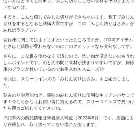
使い方はとっても簡単で、みじん切りにしたい食材をそのままカッ
トするだけ。
すると、こんな感じでみじん切りができちゃいます。包丁でみじん
切りをするとなると結構大変ですが、この「みじん切りはさみ」が
あればラクチン♪
切れ味に関してはまずまずといったところですが、100均アイテム
とさほど値段が変わらないのにこのクオリティなら文句なしです。
さらに、まな板を使わなくて済むので、洗い物が増えないのもうれ
しいポイントです。刃と刃の間に食材が挟まりやすいですが、掃除
用のブラシが付いているのでお手入れもスムーズ◎
今回は、スリーコインズの「みじん切りはさみ」をご紹介しまし
た。
刻みのりや万能ねぎ、薬味のみじん切りに便利なキッチンバサミで
す！今ならかなりお買い得に買えるので、スリーコインズで見つけ
たら即カゴINしてくださいね。
※記事内の商品情報は筆者購入時点（2023年8月）です。店舗によ
り在庫切れ、取り扱っていない場合があります。