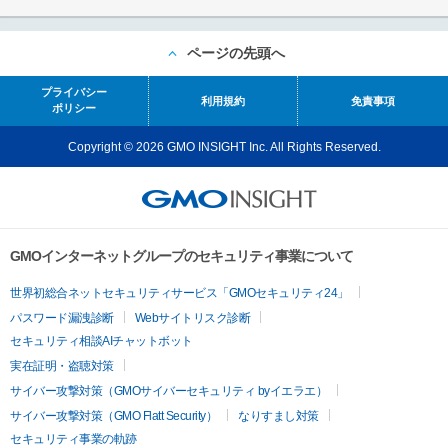
ページの先頭へ
プライバシー
利用規約
免責事項
ポリシー
Copyright © 2026 GMO INSIGHT Inc. All Rights Reserved.
GMOインターネットグループのセキュリティ事業について
世界初総合ネットセキュリティサービス「GMOセキュリティ24」
パスワード漏洩診断
Webサイトリスク診断
セキュリティ相談AIチャットボット
実在証明・盗聴対策
サイバー攻撃対策（GMOサイバーセキュリティ byイエラエ）
サイバー攻撃対策（GMO Flatt Security）
なりすまし対策
セキュリティ事業の軌跡