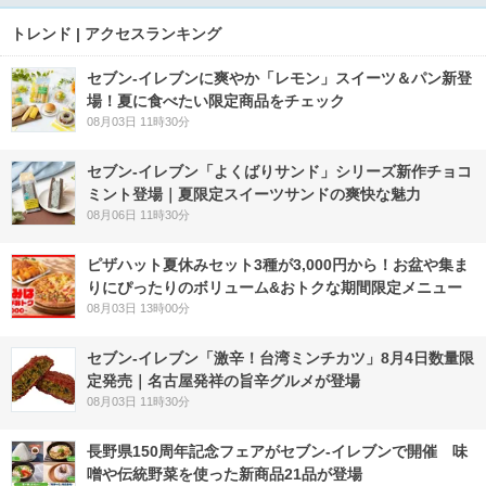
トレンド | アクセスランキング
セブン‐イレブンに爽やか「レモン」スイーツ＆パン新登
場！夏に食べたい限定商品をチェック
08月03日 11時30分
セブン‐イレブン「よくばりサンド」シリーズ新作チョコ
ミント登場｜夏限定スイーツサンドの爽快な魅力
08月06日 11時30分
ピザハット夏休みセット3種が3,000円から！お盆や集ま
りにぴったりのボリューム&おトクな期間限定メニュー
08月03日 13時00分
セブン-イレブン「激辛！台湾ミンチカツ」8月4日数量限
定発売｜名古屋発祥の旨辛グルメが登場
08月03日 11時30分
長野県150周年記念フェアがセブン-イレブンで開催 味
噌や伝統野菜を使った新商品21品が登場