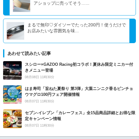
アショップに売ってそう…...
まるで無印♡ダイソーでたった200円！使うだけで
お店みたいな雰囲気を味...
あわせて読みたい記事
スシロー×GAZOO Racing初コラボ！夏休み限定ミニカー付
きメニュー登場
08月08日 11時30分
はま寿司「旨ねた夏祭り 第3弾」大葉ニンニク香るビンチョ
ウマグロ100円フェア開催情報
08月07日 11時30分
セブン‐イレブン「カレーフェス」全15品商品詳細とお得な限
定キャンペーン情報
08月07日 11時30分