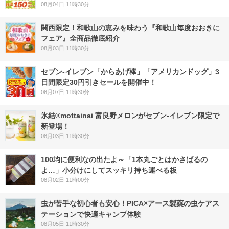
08月04日 11時30分
関西限定！和歌山の恵みを味わう『和歌山毎度おおきに
フェア』全商品徹底紹介
08月03日 11時30分
セブン‐イレブン「からあげ棒」「アメリカンドッグ」3
日間限定30円引きセールを開催中！
08月07日 11時30分
氷結®mottainai 富良野メロンがセブン‐イレブン限定で
新登場！
08月03日 11時30分
100均に便利なの出たよ～「1本丸ごとはかさばるの
よ…」小分けにしてスッキリ持ち運べる板
08月02日 11時00分
虫が苦手な初心者も安心！PICA×アース製薬の虫ケアス
テーションで快適キャンプ体験
08月05日 11時30分