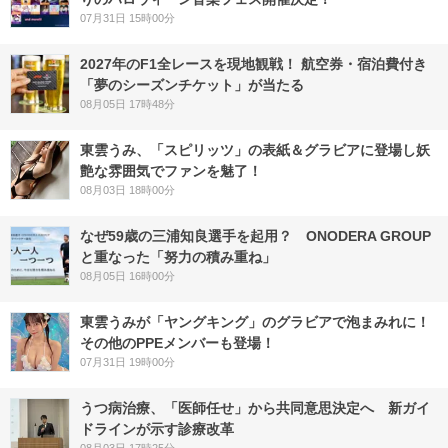
07月31日 15時00分
2027年のF1全レースを現地観戦！ 航空券・宿泊費付き
「夢のシーズンチケット」が当たる
08月05日 17時48分
東雲うみ、「スピリッツ」の表紙＆グラビアに登場し妖
艶な雰囲気でファンを魅了！
08月03日 18時00分
なぜ59歳の三浦知良選手を起用？ ONODERA GROUP
と重なった「努力の積み重ね」
08月05日 16時00分
東雲うみが「ヤングキング」のグラビアで泡まみれに！
その他のPPEメンバーも登場！
07月31日 19時00分
うつ病治療、「医師任せ」から共同意思決定へ 新ガイ
ドラインが示す診療改革