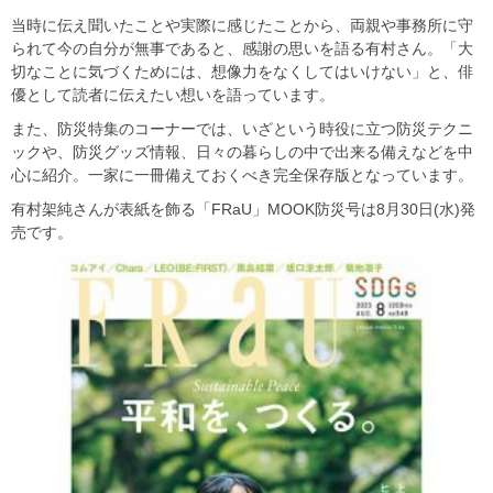
当時に伝え聞いたことや実際に感じたことから、両親や事務所に守
られて今の自分が無事であると、感謝の思いを語る有村さん。「大
切なことに気づくためには、想像力をなくしてはいけない」と、俳
優として読者に伝えたい想いを語っています。
また、防災特集のコーナーでは、いざという時役に立つ防災テクニ
ックや、防災グッズ情報、日々の暮らしの中で出来る備えなどを中
心に紹介。一家に一冊備えておくべき完全保存版となっています。
有村架純さんが表紙を飾る「FRaU」MOOK防災号は8月30日(水)発
売です。