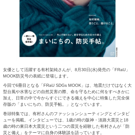
女優として活躍する有村架純さんが、8月30日(水)発売の「FRaU」
MOOK防災号の表紙に登場します。
今回で6冊目となる「FRaU SDGs MOOK」は、地震だけではなく大
型台風や水害などの自然災害の際、命を守るために何をすべきかに
加え、日常の中で今からすぐにできる備えを中心に特集した完全保
存版の「まいにちの、防災手帖。」となっています。
巻頭特集では、有村さんのファッションシューティングとインタビ
ューを掲載。インタビューでは、1歳の時の阪神・淡路大震災と18
歳の時の東日本大震災という二つの震災を経験した有村さんが「防
災と備え」をテーマに自身の体験談を語っています。