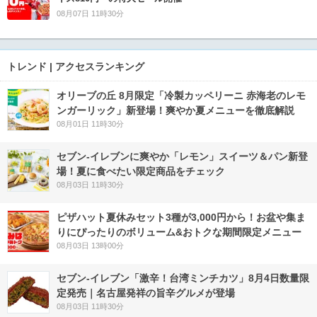
08月07日 11時30分
トレンド | アクセスランキング
オリーブの丘 8月限定「冷製カッペリーニ 赤海老のレモ
ンガーリック」新登場！爽やか夏メニューを徹底解説
08月01日 11時30分
セブン‐イレブンに爽やか「レモン」スイーツ＆パン新登
場！夏に食べたい限定商品をチェック
08月03日 11時30分
ピザハット夏休みセット3種が3,000円から！お盆や集ま
りにぴったりのボリューム&おトクな期間限定メニュー
08月03日 13時00分
セブン-イレブン「激辛！台湾ミンチカツ」8月4日数量限
定発売｜名古屋発祥の旨辛グルメが登場
08月03日 11時30分