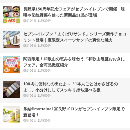
長野県150周年記念フェアがセブン-イレブンで開催 味
噌や伝統野菜を使った新商品21品が登場
08月04日 11時30分
セブン‐イレブン「よくばりサンド」シリーズ新作チョコ
ミント登場｜夏限定スイーツサンドの爽快な魅力
08月06日 11時30分
関西限定！和歌山の恵みを味わう『和歌山毎度おおきに
フェア』全商品徹底紹介
08月03日 11時30分
100均に便利なの出たよ～「1本丸ごとはかさばるの
よ…」小分けにしてスッキリ持ち運べる板
08月02日 11時00分
氷結®mottainai 富良野メロンがセブン‐イレブン限定で
新登場！
08月03日 11時30分