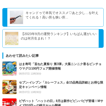
キャンドゥで本気でオススメ♡あと少し…を叶え
てくれる！高い所も狭い所...
【2023年9月の運勢ランキング】いちばん運がいい
のは何月生まれ！？
あわせて読みたい記事
はま寿司「旨ねた夏祭り 第3弾」大葉ニンニク香るビンチョ
ウマグロ100円フェア開催情報
08月07日 11時30分
セブン‐イレブン「カレーフェス」全15品商品詳細とお得な限
定キャンペーン情報
08月07日 11時30分
ピザハット「ハットの日」8月は新作ビビンバピザ登場！Mサ
イズ810円～の特大セール開催