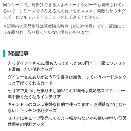
同シリーズで、肩掛けできる大きめトートやポーチも発売されてい
るので、シリーズでそろえる大人買いもオススメ。素敵なサウナグ
ッズ、ぜひキャンドゥでチェックしてみてください。
※記事内の商品情報は筆者購入時点（2023年8月）です。店舗によ
り在庫切れ、取り扱っていない場合があります。
関連記事
えっダイソーさん21個も入ってたった500円？！一家にワンセッ
ト常備したい便利グッズ
ダイソーさんありがとう♡手書きは面倒…っていうハードルをぐ
っと下げてくれるカード
セリアで見つけた掘り出し物♡これ100円は満足感スゴイ…！一
年中飾りたくなるインテリア
キャンドゥのコレ…意外な目的で使ってます♡お洒落なだけじゃ
ない！キッチン便利グッズ
セリアにキューブ型売ってるよ～転がらないから使いやすい♡天
然素材の便利グッズ