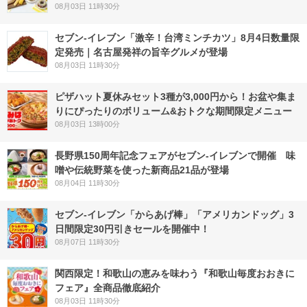
08月03日 11時30分
セブン-イレブン「激辛！台湾ミンチカツ」8月4日数量限
定発売｜名古屋発祥の旨辛グルメが登場
08月03日 11時30分
ピザハット夏休みセット3種が3,000円から！お盆や集ま
りにぴったりのボリューム&おトクな期間限定メニュー
08月03日 13時00分
長野県150周年記念フェアがセブン-イレブンで開催 味
噌や伝統野菜を使った新商品21品が登場
08月04日 11時30分
セブン‐イレブン「からあげ棒」「アメリカンドッグ」3
日間限定30円引きセールを開催中！
08月07日 11時30分
関西限定！和歌山の恵みを味わう『和歌山毎度おおきに
フェア』全商品徹底紹介
08月03日 11時30分