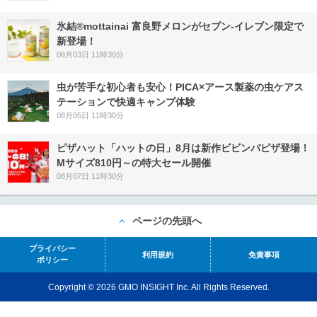
氷結®mottainai 富良野メロンがセブン‐イレブン限定で
新登場！
08月03日 11時30分
虫が苦手な初心者も安心！PICA×アース製薬の虫ケアス
テーションで快適キャンプ体験
08月05日 11時30分
ピザハット「ハットの日」8月は新作ビビンバピザ登場！
Mサイズ810円～の特大セール開催
08月07日 11時30分
ページの先頭へ
プライバシー
利用規約
免責事項
ポリシー
Copyright © 2026 GMO INSIGHT Inc. All Rights Reserved.