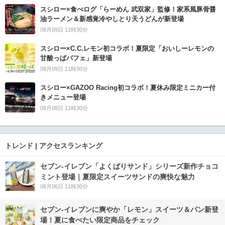
スシロー×食べログ「らーめん 武双家」監修！家系風豚骨醤
油ラーメン＆新感覚冷やしとり天うどんが新登場
08月09日 11時30分
スシロー×C.C.レモン初コラボ！夏限定「おいしーレモンの
甘酸っぱパフェ」新登場
08月09日 11時30分
スシロー×GAZOO Racing初コラボ！夏休み限定ミニカー付
きメニュー登場
08月08日 11時30分
トレンド | アクセスランキング
セブン‐イレブン「よくばりサンド」シリーズ新作チョコ
ミント登場｜夏限定スイーツサンドの爽快な魅力
08月06日 11時30分
セブン‐イレブンに爽やか「レモン」スイーツ＆パン新登
場！夏に食べたい限定商品をチェック