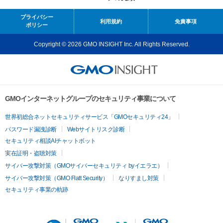
プライバシー
利用規約
免責事項
ポリシー
Copyright © 2026 GMO INSIGHT Inc. All Rights Reserved.
GMOインターネットグループのセキュリティ事業について
世界初総合ネットセキュリティサービス「GMOセキュリティ24」
パスワード漏洩診断
Webサイトリスク診断
セキュリティ相談AIチャットボット
実在証明・盗聴対策
サイバー攻撃対策（GMOサイバーセキュリティ byイエラエ）
サイバー攻撃対策（GMO Flatt Security）
なりすまし対策
セキュリティ事業の軌跡