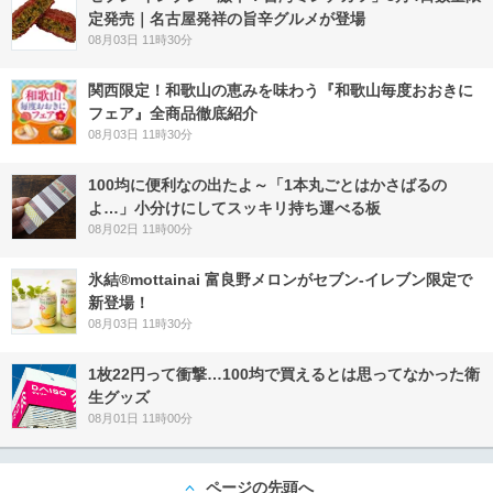
定発売｜名古屋発祥の旨辛グルメが登場
08月03日 11時30分
関西限定！和歌山の恵みを味わう『和歌山毎度おおきに
フェア』全商品徹底紹介
08月03日 11時30分
100均に便利なの出たよ～「1本丸ごとはかさばるの
よ…」小分けにしてスッキリ持ち運べる板
08月02日 11時00分
氷結®mottainai 富良野メロンがセブン‐イレブン限定で
新登場！
08月03日 11時30分
1枚22円って衝撃…100均で買えるとは思ってなかった衛
生グッズ
08月01日 11時00分
ページの先頭へ