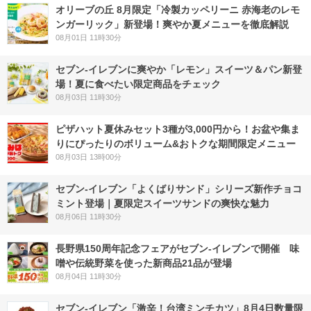
オリーブの丘 8月限定「冷製カッペリーニ 赤海老のレモ
ンガーリック」新登場！爽やか夏メニューを徹底解説
08月01日 11時30分
セブン‐イレブンに爽やか「レモン」スイーツ＆パン新登
場！夏に食べたい限定商品をチェック
08月03日 11時30分
ピザハット夏休みセット3種が3,000円から！お盆や集ま
りにぴったりのボリューム&おトクな期間限定メニュー
08月03日 13時00分
セブン‐イレブン「よくばりサンド」シリーズ新作チョコ
ミント登場｜夏限定スイーツサンドの爽快な魅力
08月06日 11時30分
長野県150周年記念フェアがセブン-イレブンで開催 味
噌や伝統野菜を使った新商品21品が登場
08月04日 11時30分
セブン-イレブン「激辛！台湾ミンチカツ」8月4日数量限