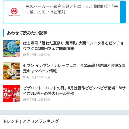
モスバーガーが銀座三越と初コラボ！期間限定「モ
ス越」の高いけど絶対...
あわせて読みたい記事
はま寿司「旨ねた夏祭り 第3弾」大葉ニンニク香るビンチョ
ウマグロ100円フェア開催情報
08月07日 11時30分
セブン‐イレブン「カレーフェス」全15品商品詳細とお得な限
定キャンペーン情報
08月07日 11時30分
ピザハット「ハットの日」8月は新作ビビンバピザ登場！Mサ
イズ810円～の特大セール開催
08月07日 11時30分
トレンド | アクセスランキング