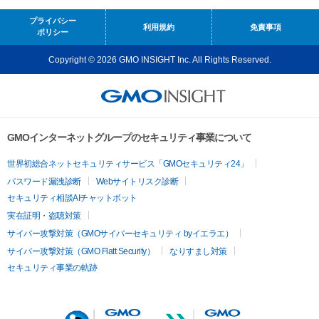
プライバシー
利用規約
免責事項
ポリシー
Copyright © 2026 GMO INSIGHT Inc. All Rights Reserved.
GMOインターネットグループのセキュリティ事業について
世界初総合ネットセキュリティサービス「GMOセキュリティ24」
パスワード漏洩診断
Webサイトリスク診断
セキュリティ相談AIチャットボット
実在証明・盗聴対策
サイバー攻撃対策（GMOサイバーセキュリティ byイエラエ）
サイバー攻撃対策（GMO Flatt Security）
なりすまし対策
セキュリティ事業の軌跡