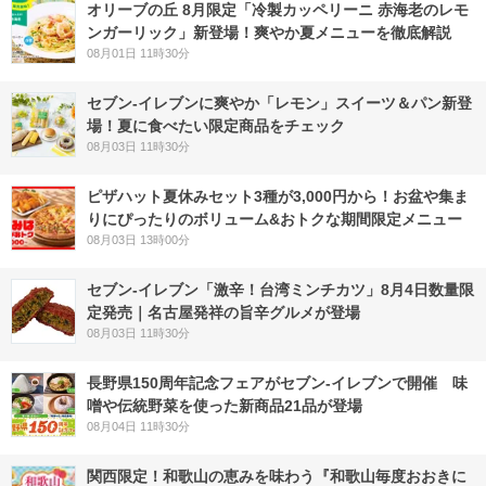
オリーブの丘 8月限定「冷製カッペリーニ 赤海老のレモ
ンガーリック」新登場！爽やか夏メニューを徹底解説
08月01日 11時30分
セブン‐イレブンに爽やか「レモン」スイーツ＆パン新登
場！夏に食べたい限定商品をチェック
08月03日 11時30分
ピザハット夏休みセット3種が3,000円から！お盆や集ま
りにぴったりのボリューム&おトクな期間限定メニュー
08月03日 13時00分
セブン-イレブン「激辛！台湾ミンチカツ」8月4日数量限
定発売｜名古屋発祥の旨辛グルメが登場
08月03日 11時30分
長野県150周年記念フェアがセブン-イレブンで開催 味
噌や伝統野菜を使った新商品21品が登場
08月04日 11時30分
関西限定！和歌山の恵みを味わう『和歌山毎度おおきに