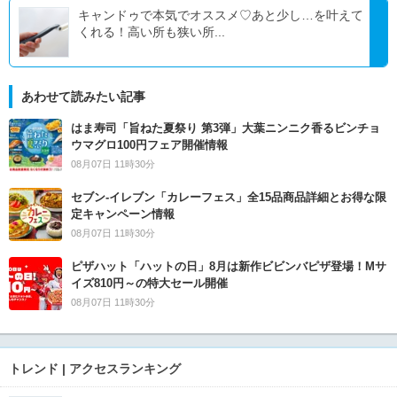
キャンドゥで本気でオススメ♡あと少し…を叶えて
くれる！高い所も狭い所...
あわせて読みたい記事
はま寿司「旨ねた夏祭り 第3弾」大葉ニンニク香るビンチョ
ウマグロ100円フェア開催情報
08月07日 11時30分
セブン‐イレブン「カレーフェス」全15品商品詳細とお得な限
定キャンペーン情報
08月07日 11時30分
ピザハット「ハットの日」8月は新作ビビンバピザ登場！Mサ
イズ810円～の特大セール開催
08月07日 11時30分
トレンド | アクセスランキング