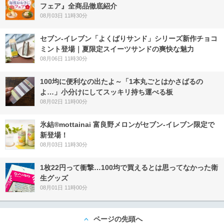
フェア』全商品徹底紹介
08月03日 11時30分
セブン‐イレブン「よくばりサンド」シリーズ新作チョコ
ミント登場｜夏限定スイーツサンドの爽快な魅力
08月06日 11時30分
100均に便利なの出たよ～「1本丸ごとはかさばるの
よ…」小分けにしてスッキリ持ち運べる板
08月02日 11時00分
氷結®mottainai 富良野メロンがセブン‐イレブン限定で
新登場！
08月03日 11時30分
1枚22円って衝撃…100均で買えるとは思ってなかった衛
生グッズ
08月01日 11時00分
ページの先頭へ