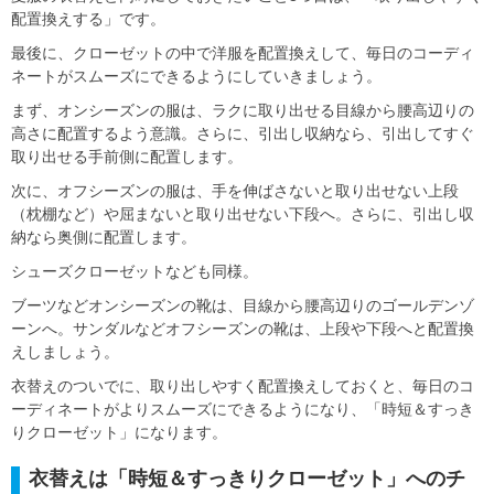
配置換えする」です。
最後に、クローゼットの中で洋服を配置換えして、毎日のコーディ
ネートがスムーズにできるようにしていきましょう。
まず、
オンシーズンの服
は、ラクに取り出せる
目線から腰高辺りの
高さ
に配置するよう意識。さらに、引出し収納なら、引出してすぐ
取り出せる
手前側
に配置します。
次に、
オフシーズンの服
は、手を伸ばさないと取り出せない
上段
（枕棚など）や屈まないと取り出せない
下段
へ。さらに、引出し収
納なら
奥側
に配置します。
シューズクローゼットなども同様。
ブーツなどオンシーズンの靴は、目線から腰高辺りのゴールデンゾ
ーンへ。サンダルなどオフシーズンの靴は、上段や下段へと配置換
えしましょう。
衣替えのついでに、取り出しやすく配置換えしておくと、
毎日のコ
ーディネートがよりスムーズにできる
ようになり、「時短＆すっき
りクローゼット」になります。
衣替えは「時短＆すっきりクローゼット」へのチ