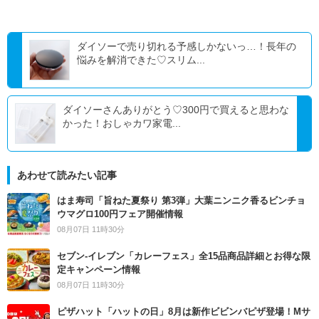
ダイソーで売り切れる予感しかないっ…！長年の
悩みを解消できた♡スリム...
ダイソーさんありがとう♡300円で買えると思わな
かった！おしゃカワ家電...
あわせて読みたい記事
はま寿司「旨ねた夏祭り 第3弾」大葉ニンニク香るビンチョ
ウマグロ100円フェア開催情報
08月07日 11時30分
セブン‐イレブン「カレーフェス」全15品商品詳細とお得な限
定キャンペーン情報
08月07日 11時30分
ピザハット「ハットの日」8月は新作ビビンバピザ登場！Mサ