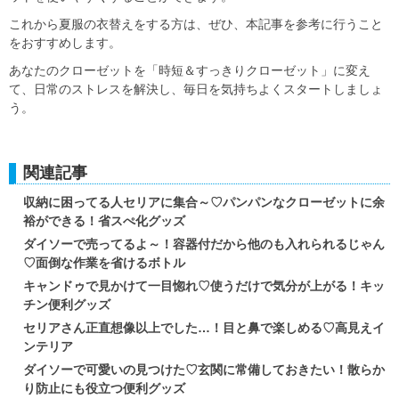
これから夏服の衣替えをする方は、ぜひ、本記事を参考に行うこと
をおすすめします。
あなたのクローゼットを「時短＆すっきりクローゼット」に変え
て、日常のストレスを解決し、毎日を気持ちよくスタートしましょ
う。
関連記事
収納に困ってる人セリアに集合～♡パンパンなクローゼットに余
裕ができる！省スぺ化グッズ
ダイソーで売ってるよ～！容器付だから他のも入れられるじゃん
♡面倒な作業を省けるボトル
キャンドゥで見かけて一目惚れ♡使うだけで気分が上がる！キッ
チン便利グッズ
セリアさん正直想像以上でした…！目と鼻で楽しめる♡高見えイ
ンテリア
ダイソーで可愛いの見つけた♡玄関に常備しておきたい！散らか
り防止にも役立つ便利グッズ