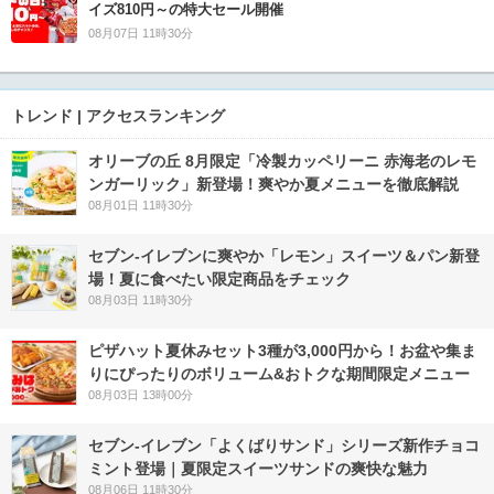
イズ810円～の特大セール開催
08月07日 11時30分
トレンド | アクセスランキング
オリーブの丘 8月限定「冷製カッペリーニ 赤海老のレモ
ンガーリック」新登場！爽やか夏メニューを徹底解説
08月01日 11時30分
セブン‐イレブンに爽やか「レモン」スイーツ＆パン新登
場！夏に食べたい限定商品をチェック
08月03日 11時30分
ピザハット夏休みセット3種が3,000円から！お盆や集ま
りにぴったりのボリューム&おトクな期間限定メニュー
08月03日 13時00分
セブン‐イレブン「よくばりサンド」シリーズ新作チョコ
ミント登場｜夏限定スイーツサンドの爽快な魅力
08月06日 11時30分