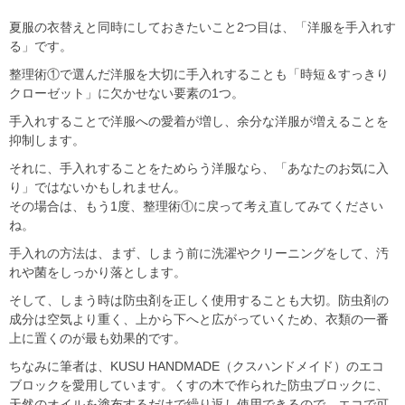
夏服の衣替えと同時にしておきたいこと2つ目は、「洋服を手入れす
る」です。
整理術①で選んだ洋服を大切に手入れすることも「時短＆すっきり
クローゼット」に欠かせない要素の1つ。
手入れすることで洋服への愛着が増し、余分な洋服が増えることを
抑制します。
それに、手入れすることをためらう洋服なら、「あなたのお気に入
り」ではないかもしれません。
その場合は、もう1度、整理術①に戻って考え直してみてください
ね。
手入れの方法は、まず、しまう前に
洗濯やクリーニング
をして、汚
れや菌をしっかり落とします。
そして、しまう時は
防虫剤を正しく使用する
ことも大切。防虫剤の
成分は空気より重く、上から下へと広がっていくため、衣類の一番
上に置くのが最も効果的です。
ちなみに筆者は、KUSU HANDMADE（クスハンドメイド）のエコ
ブロックを愛用しています。くすの木で作られた防虫ブロックに、
天然のオイルを塗布するだけで繰り返し使用できるので、エコで可