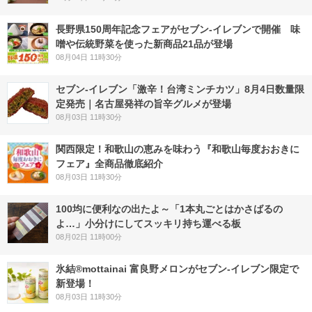
長野県150周年記念フェアがセブン-イレブンで開催 味
噌や伝統野菜を使った新商品21品が登場
08月04日 11時30分
セブン-イレブン「激辛！台湾ミンチカツ」8月4日数量限
定発売｜名古屋発祥の旨辛グルメが登場
08月03日 11時30分
関西限定！和歌山の恵みを味わう『和歌山毎度おおきに
フェア』全商品徹底紹介
08月03日 11時30分
100均に便利なの出たよ～「1本丸ごとはかさばるの
よ…」小分けにしてスッキリ持ち運べる板
08月02日 11時00分
氷結®mottainai 富良野メロンがセブン‐イレブン限定で
新登場！
08月03日 11時30分