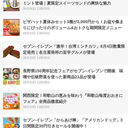
ミント登場｜夏限定スイーツサンドの爽快な魅力
08月06日 11時30分
ピザハット夏休みセット3種が3,000円から！お盆や集ま
りにぴったりのボリューム&おトクな期間限定メニュー
08月03日 13時00分
セブン-イレブン「激辛！台湾ミンチカツ」8月4日数量限
定発売｜名古屋発祥の旨辛グルメが登場
08月03日 11時30分
長野県150周年記念フェアがセブン-イレブンで開催 味
噌や伝統野菜を使った新商品21品が登場
08月04日 11時30分
関西限定！和歌山の恵みを味わう『和歌山毎度おおきに
フェア』全商品徹底紹介
08月03日 11時30分
セブン‐イレブン「からあげ棒」「アメリカンドッグ」3
日間限定30円引きセールを開催中！