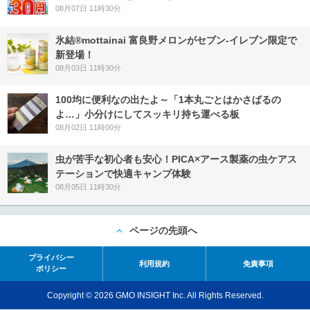
08月07日 11時30分
氷結®mottainai 富良野メロンがセブン‐イレブン限定で
新登場！
08月03日 11時30分
100均に便利なの出たよ～「1本丸ごとはかさばるの
よ…」小分けにしてスッキリ持ち運べる板
08月02日 11時00分
虫が苦手な初心者も安心！PICA×アース製薬の虫ケアス
テーションで快適キャンプ体験
08月05日 11時30分
ページの先頭へ
プライバシー
利用規約
免責事項
ポリシー
Copyright © 2026 GMO INSIGHT Inc. All Rights Reserved.