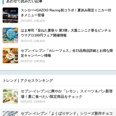
あわせて読みたい記事
スシロー×GAZOO Racing初コラボ！夏休み限定ミニカー付
きメニュー登場
08月08日 11時30分
はま寿司「旨ねた夏祭り 第3弾」大葉ニンニク香るビンチョ
ウマグロ100円フェア開催情報
08月07日 11時30分
セブン‐イレブン「カレーフェス」全15品商品詳細とお得な限
定キャンペーン情報
08月07日 11時30分
トレンド | アクセスランキング
セブン‐イレブンに爽やか「レモン」スイーツ＆パン新登
場！夏に食べたい限定商品をチェック
08月03日 11時30分
セブン‐イレブン「よくばりサンド」シリーズ新作チョコ