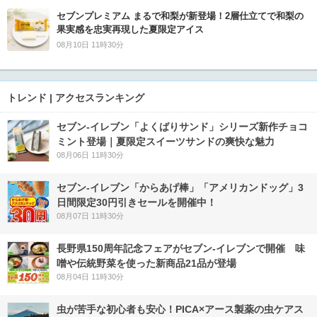
セブンプレミアム まるで和梨が新登場！2層仕立てで和梨の
果実感を忠実再現した夏限定アイス
08月10日 11時30分
トレンド | アクセスランキング
セブン‐イレブン「よくばりサンド」シリーズ新作チョコ
ミント登場｜夏限定スイーツサンドの爽快な魅力
08月06日 11時30分
セブン‐イレブン「からあげ棒」「アメリカンドッグ」3
日間限定30円引きセールを開催中！
08月07日 11時30分
長野県150周年記念フェアがセブン-イレブンで開催 味
噌や伝統野菜を使った新商品21品が登場
08月04日 11時30分
虫が苦手な初心者も安心！PICA×アース製薬の虫ケアス