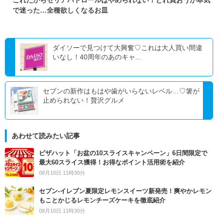
これだからセリアパトロールはやめられない！どれ買おうか本気
で迷った…全種欲しくなるお皿
ダイソーで見つけて大興奮♡これは大人買い間違
いなし！40周年のあのキャ...
セブンの新作はもはや歯がいらないレベル…♡箸が
止められない！贅沢グルメ
あわせて読みたい記事
ピザハット「お盆の10スライスキャンペーン」6日間限定で
最大60スライス獲得！お得なポイント活用術を紹介
08月10日 11時30分
セブン‐イレブン夏限定レモンスイーツ新発売！爽やかレモン
もことかじるレモンチーズケーキを徹底紹介
08月10日 11時30分