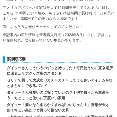
アメリカでバズった本家は最大で12時間発光してくれるのに対し、
こちらは5時間と少々短め。もう少し持続時間が長ければ…とも思い
ましたが、330円でこの実力なら大満足です！
気になった方はぜひチェックしてみてください！
※記事内の商品情報は筆者購入時点（2023年8月）です。店舗によ
り在庫切れ、取り扱っていない場合があります。
関連記事
ダイソーさんこういうのずっと待ってた！毎日使うのに置き場所
に困る…ケアグッズ用のスタンド
セリアで買って大成功♡カチャカチャしてうるさいアイテムをひ
とまとめにできるバンド
ダイソーさん可愛いのに安くていいの？！他で買ったら超高そ
う…ちょこっと使いに丁度いい家電
ダイソー「痛いなら柔らかくすればいいじゃん！」発想が天才
的！ちょい高だけど買って損ない文具