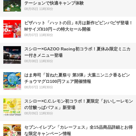
テーションで快適キャンプ体験
08月05日 11時30分
ピザハット「ハットの日」8月は新作ビビンバピザ登場！
Mサイズ810円～の特大セール開催
08月07日 11時30分
スシロー×GAZOO Racing初コラボ！夏休み限定ミニカ
ー付きメニュー登場
08月08日 11時30分
はま寿司「旨ねた夏祭り 第3弾」大葉ニンニク香るビン
チョウマグロ100円フェア開催情報
08月07日 11時30分
スシロー×C.C.レモン初コラボ！夏限定「おいしーレモン
の甘酸っぱパフェ」新登場
08月09日 11時30分
セブン‐イレブン「カレーフェス」全15品商品詳細とお得
な限定キャンペーン情報