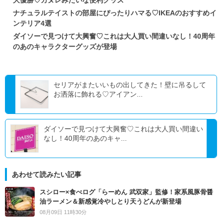
ナチュラルテイストの部屋にぴったりハマる♡IKEAのおすすめイ
ンテリア4選
ダイソーで見つけて大興奮♡これは大人買い間違いなし！40周年
のあのキャラクターグッズが登場
セリアがまたいいもの出してきた！壁に吊るして
お洒落に飾れる♡アイアン...
ダイソーで見つけて大興奮♡これは大人買い間違い
なし！40周年のあのキャ...
あわせて読みたい記事
スシロー×食べログ「らーめん 武双家」監修！家系風豚骨醤
油ラーメン＆新感覚冷やしとり天うどんが新登場
08月09日 11時30分