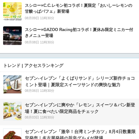
スシロー×C.C.レモン初コラボ！夏限定「おいしーレモンの
甘酸っぱパフェ」新登場
08月09日 11時30分
スシロー×GAZOO Racing初コラボ！夏休み限定ミニカー付
きメニュー登場
08月08日 11時30分
トレンド | アクセスランキング
セブン‐イレブン「よくばりサンド」シリーズ新作チョコ
ミント登場｜夏限定スイーツサンドの爽快な魅力
08月06日 11時30分
セブン‐イレブンに爽やか「レモン」スイーツ＆パン新登
場！夏に食べたい限定商品をチェック
08月03日 11時30分
セブン-イレブン「激辛！台湾ミンチカツ」8月4日数量限
定発売｜名古屋発祥の旨辛グルメが登場