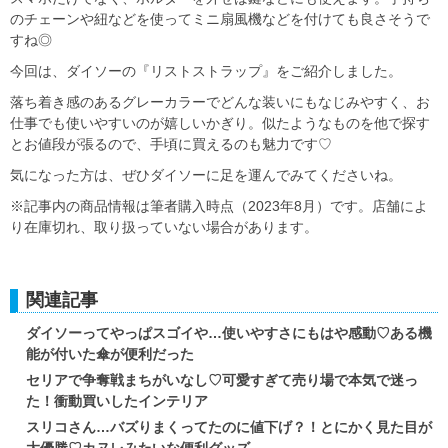
のチェーンや紐などを使ってミニ扇風機などを付けても良さそうで
すね◎
今回は、ダイソーの『リストストラップ』をご紹介しました。
落ち着き感のあるグレーカラーでどんな装いにもなじみやすく、お
仕事でも使いやすいのが嬉しいかぎり。似たようなものを他で探す
とお値段が張るので、手頃に買えるのも魅力です♡
気になった方は、ぜひダイソーに足を運んでみてくださいね。
※記事内の商品情報は筆者購入時点（2023年8月）です。店舗によ
り在庫切れ、取り扱っていない場合があります。
関連記事
ダイソーってやっぱスゴイや…使いやすさにもはや感動♡ある機
能が付いた傘が便利だった
セリアで争奪戦まちがいなし♡可愛すぎて売り場で本気で迷っ
た！衝動買いしたインテリア
スリコさん…バズりまくってたのに値下げ？！とにかく見た目が
大優勝♡カヌレみたいな便利グッズ