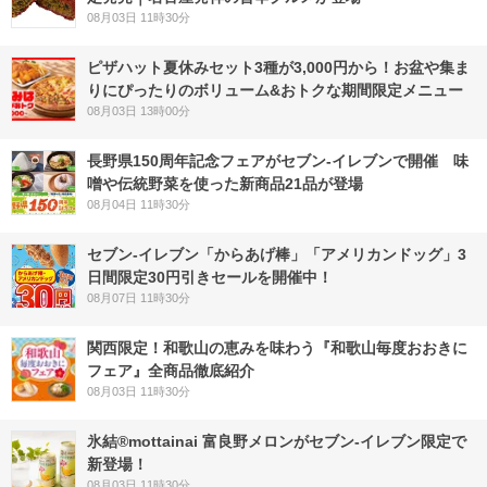
08月03日 11時30分
ピザハット夏休みセット3種が3,000円から！お盆や集ま
りにぴったりのボリューム&おトクな期間限定メニュー
08月03日 13時00分
長野県150周年記念フェアがセブン-イレブンで開催 味
噌や伝統野菜を使った新商品21品が登場
08月04日 11時30分
セブン‐イレブン「からあげ棒」「アメリカンドッグ」3
日間限定30円引きセールを開催中！
08月07日 11時30分
関西限定！和歌山の恵みを味わう『和歌山毎度おおきに
フェア』全商品徹底紹介
08月03日 11時30分
氷結®mottainai 富良野メロンがセブン‐イレブン限定で
新登場！
08月03日 11時30分