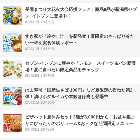
長岡まつり大花火大会応援フェア｜商品6品が新潟県セブ
ン−イレブンに登場中！
07月31日 11時30分
すき家が「冷やし汁」を新発売！夏限定のさっぱり冷た
い一杯を実食体験レポート
07月31日 11時30分
セブン‐イレブンに爽やか「レモン」スイーツ＆パン新登
場！夏に食べたい限定商品をチェック
08月03日 11時30分
はま寿司「国産生さば 100円」など夏限定の旨ねた第2
弾！漬けホタルイカや本鮪ほほ肉も登場中
07月31日 11時30分
ピザハット夏休みセット3種が3,000円から！お盆や集ま
りにぴったりのボリューム&おトクな期間限定メニュー
08月03日 13時00分