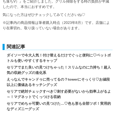
ち落ちV）』をご紹介しました。グリル掃除をする時の負担が半減
したので、本当におすすめです。
気になった方はぜひチェックしてみてくださいね♡
※記事内の商品情報は筆者購入時点（2023年8月）です。店舗によ
り在庫切れ、取り扱っていない場合があります。
関連記事
ダイソーで今大人気！付け替えるだけでぐっと便利に♡ペットボ
トルも使いやすくするキャップ
セリアでまた良いの見つけちゃった！スリムなのに力持ち！超人
気の収納グッズの進化系
えっなんでキャンドゥに売ってるの？towerにそっくり♡お値段
以上に価値あるキッチングッズ
セリアで絶対チェックすべき♡刺す必要がないから効率上がるよ
～！マグネットでくっつける収納
セリアでめちゃ可愛いの見つけた…♡色も形も全部ツボ！実用的
なディズニーグッズ