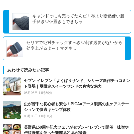
キャンドゥにも売ってたんだ！布より断然使い勝
手良き♡仮置きもできちゃ...
セリアで絶対チェックすべき♡刺す必要がないから
効率上がるよ～！マグネ...
あわせて読みたい記事
セブン‐イレブン「よくばりサンド」シリーズ新作チョコミン
ト登場｜夏限定スイーツサンドの爽快な魅力
08月06日 11時30分
虫が苦手な初心者も安心！PICA×アース製薬の虫ケアステー
ションで快適キャンプ体験
08月05日 11時30分
長野県150周年記念フェアがセブン-イレブンで開催 味噌や
伝統野菜を使った新商品21品が登場