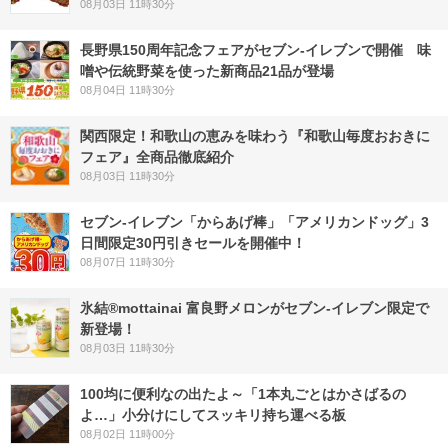
08月03日 11時30分
長野県150周年記念フェアがセブン-イレブンで開催 味
噌や伝統野菜を使った新商品21品が登場
08月04日 11時30分
関西限定！和歌山の恵みを味わう『和歌山毎度おおきに
フェア』全商品徹底紹介
08月03日 11時30分
セブン‐イレブン「からあげ棒」「アメリカンドッグ」3
日間限定30円引きセールを開催中！
08月07日 11時30分
氷結®mottainai 富良野メロンがセブン‐イレブン限定で
新登場！
08月03日 11時30分
100均に便利なの出たよ～「1本丸ごとはかさばるの
よ…」小分けにしてスッキリ持ち運べる板
08月02日 11時00分