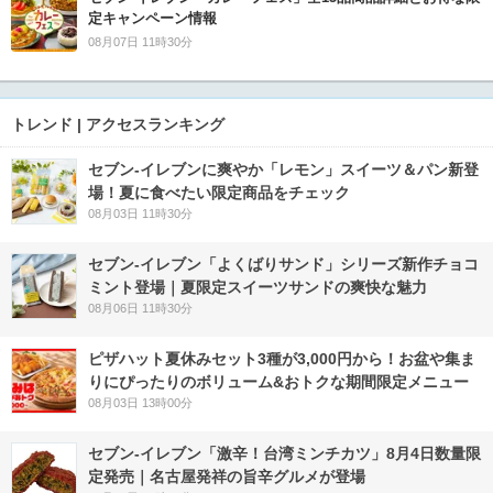
定キャンペーン情報
08月07日 11時30分
トレンド | アクセスランキング
セブン‐イレブンに爽やか「レモン」スイーツ＆パン新登
場！夏に食べたい限定商品をチェック
08月03日 11時30分
セブン‐イレブン「よくばりサンド」シリーズ新作チョコ
ミント登場｜夏限定スイーツサンドの爽快な魅力
08月06日 11時30分
ピザハット夏休みセット3種が3,000円から！お盆や集ま
りにぴったりのボリューム&おトクな期間限定メニュー
08月03日 13時00分
セブン-イレブン「激辛！台湾ミンチカツ」8月4日数量限
定発売｜名古屋発祥の旨辛グルメが登場