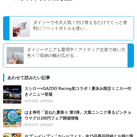
ダイソーで今大人気！付け替えるだけでぐっと便
利に♡ペットボトルも使い...
ダイソーマニアも愛用中！アイディア次第で使い方
色々♡収納の幅が広がる...
あわせて読みたい記事
スシロー×GAZOO Racing初コラボ！夏休み限定ミニカー付
きメニュー登場
08月08日 11時30分
はま寿司「旨ねた夏祭り 第3弾」大葉ニンニク香るビンチョ
ウマグロ100円フェア開催情報
08月07日 11時30分
セブン‐イレブン「カレーフェス」全15品商品詳細とお得な限