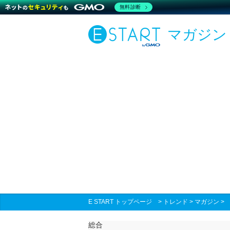
無料診断
マガジン
E START トップページ
>
トレンド
>
マガジン
総合