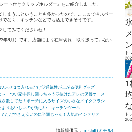
着シート付きクリップホルダー』をご紹介しました。
てしまう…ということも多かったので、ここまで省スペー
けでなく、キッチンなどでも活用できそうです。
氷
クしてみてくださいね！
23年9月）です。店舗により在庫切れ、取り扱っていない
ト
202
1
ぽんっと1つ入れるだけ♡通気性が上がる便利グッズ
よ～！つい家中探し回っちゃう♡抜けたアレの保管ケース
長さ欲してた！ポーチに入るサイズの小さなメイクブラシ
るよりおいしいのが悔しい…キッチンツール
ト
…？ただでさえ安いのに半額じゃん！人気のインテリア
202
情報提供元：
michill (ミチル)