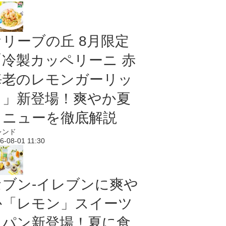
オリーブの丘 8月限定
「冷製カッペリーニ 赤
海老のレモンガーリッ
ク」新登場！爽やか夏
メニューを徹底解説
レンド
6-08-01 11:30
セブン‐イレブンに爽や
か「レモン」スイーツ
＆パン新登場！夏に食