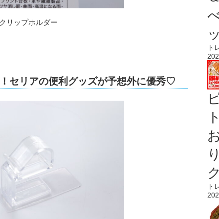
きクリップホルダー
ト
202
！セリアの便利グッズが予想外に優秀♡
ト
ト
202