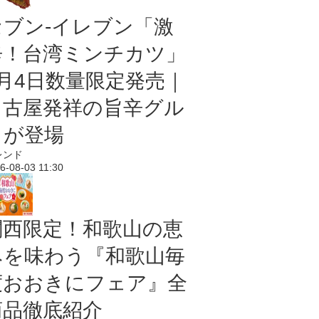
セブン-イレブン「激
辛！台湾ミンチカツ」
8月4日数量限定発売｜
名古屋発祥の旨辛グル
メが登場
レンド
6-08-03 11:30
関西限定！和歌山の恵
みを味わう『和歌山毎
度おおきにフェア』全
商品徹底紹介