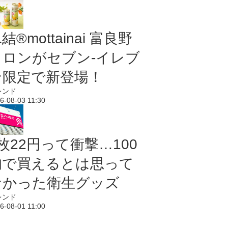
結®mottainai 富良野
メロンがセブン‐イレブ
ン限定で新登場！
レンド
6-08-03 11:30
枚22円って衝撃…100
均で買えるとは思って
なかった衛生グッズ
レンド
6-08-01 11:00