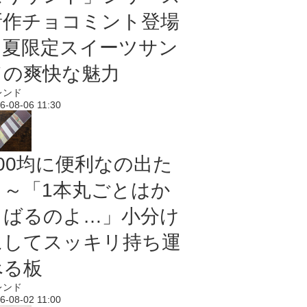
新作チョコミント登場
｜夏限定スイーツサン
ドの爽快な魅力
レンド
6-08-06 11:30
100均に便利なの出た
よ～「1本丸ごとはか
さばるのよ…」小分け
にしてスッキリ持ち運
べる板
レンド
6-08-02 11:00