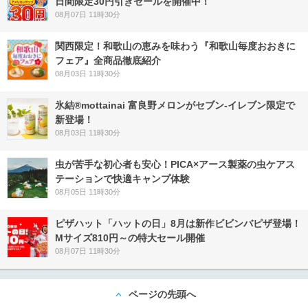
日間限定30円引きセールを開催中！
08月07日 11時30分
関西限定！和歌山の恵みを味わう『和歌山毎度おおきに
フェア』全商品徹底紹介
08月03日 11時30分
氷結®mottainai 富良野メロンがセブン‐イレブン限定で
新登場！
08月03日 11時30分
虫が苦手な初心者も安心！PICA×アース製薬の虫ケアス
テーションで快適キャンプ体験
08月05日 11時30分
ピザハット「ハットの日」8月は新作ビビンバピザ登場！
Mサイズ810円～の特大セール開催
08月07日 11時30分
ページの先頭へ