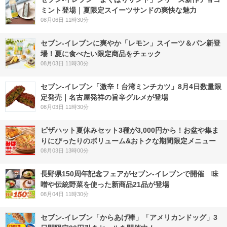
ミント登場｜夏限定スイーツサンドの爽快な魅力
08月06日 11時30分
セブン‐イレブンに爽やか「レモン」スイーツ＆パン新登
場！夏に食べたい限定商品をチェック
08月03日 11時30分
セブン-イレブン「激辛！台湾ミンチカツ」8月4日数量限
定発売｜名古屋発祥の旨辛グルメが登場
08月03日 11時30分
ピザハット夏休みセット3種が3,000円から！お盆や集ま
りにぴったりのボリューム&おトクな期間限定メニュー
08月03日 13時00分
長野県150周年記念フェアがセブン-イレブンで開催 味
噌や伝統野菜を使った新商品21品が登場
08月04日 11時30分
セブン‐イレブン「からあげ棒」「アメリカンドッグ」3