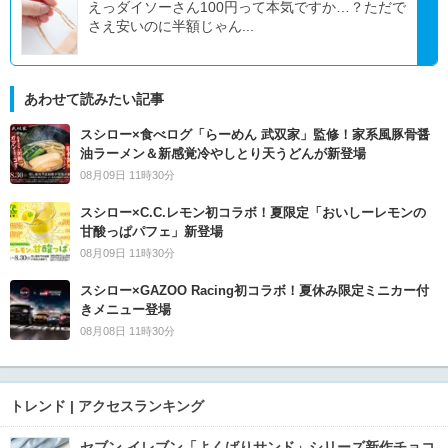
えっダイソーさん100円って本気ですか…？ただで
さえ安いのに半額じゃん...
あわせて読みたい記事
スシロー×食べログ「らーめん 武双家」監修！家系風豚骨醤
油ラーメン＆新感覚冷やしとり天うどんが新登場
08月09日 11時30分
スシロー×C.C.レモン初コラボ！夏限定「おいしーレモンの
甘酸っぱパフェ」新登場
08月09日 11時30分
スシロー×GAZOO Racing初コラボ！夏休み限定ミニカー付
きメニュー登場
08月08日 11時30分
トレンド | アクセスランキング
セブン‐イレブン「よくばりサンド」シリーズ新作チョコ