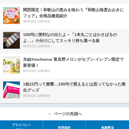
関西限定！和歌山の恵みを味わう『和歌山毎度おおきに
フェア』全商品徹底紹介
08月03日 11時30分
100均に便利なの出たよ～「1本丸ごとはかさばるの
よ…」小分けにしてスッキリ持ち運べる板
08月02日 11時00分
氷結®mottainai 富良野メロンがセブン‐イレブン限定で
新登場！
08月03日 11時30分
1枚22円って衝撃…100均で買えるとは思ってなかった衛
生グッズ
08月01日 11時00分
ページの先頭へ
プライバシー
利用規約
免責事項