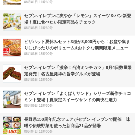
08月01日 11時30分
セブン‐イレブンに爽やか「レモン」スイーツ＆パン新登
場！夏に食べたい限定商品をチェック
08月03日 11時30分
ピザハット夏休みセット3種が3,000円から！お盆や集ま
りにぴったりのボリューム&おトクな期間限定メニュー
08月03日 13時00分
セブン-イレブン「激辛！台湾ミンチカツ」8月4日数量限
定発売｜名古屋発祥の旨辛グルメが登場
08月03日 11時30分
セブン‐イレブン「よくばりサンド」シリーズ新作チョコ
ミント登場｜夏限定スイーツサンドの爽快な魅力
08月06日 11時30分
長野県150周年記念フェアがセブン-イレブンで開催 味
噌や伝統野菜を使った新商品21品が登場
08月04日 11時30分