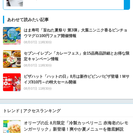
あわせて読みたい記事
はま寿司「旨ねた夏祭り 第3弾」大葉ニンニク香るビンチョ
ウマグロ100円フェア開催情報
08月07日 11時30分
セブン‐イレブン「カレーフェス」全15品商品詳細とお得な限
定キャンペーン情報
08月07日 11時30分
ピザハット「ハットの日」8月は新作ビビンバピザ登場！Mサ
イズ810円～の特大セール開催
08月07日 11時30分
トレンド | アクセスランキング
オリーブの丘 8月限定「冷製カッペリーニ 赤海老のレモ
ンガーリック」新登場！爽やか夏メニューを徹底解説