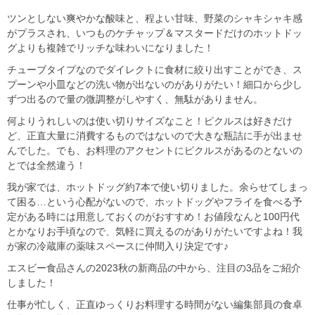
ツンとしない爽やかな酸味と、程よい甘味、野菜のシャキシャキ感
がプラスされ、いつものケチャップ＆マスタードだけのホットドッ
グよりも複雑でリッチな味わいになりました！
チューブタイプなのでダイレクトに食材に絞り出すことができ、ス
プーンや小皿などの洗い物が出ないのがありがたい！細口から少し
ずつ出るので量の微調整がしやすく、無駄がありません。
何よりうれしいのは使い切りサイズなこと！ピクルスは好きだけ
ど、正直大量に消費するものではないので大きな瓶詰に手が出ませ
んでした。でも、お料理のアクセントにピクルスがあるのとないの
とでは全然違う！
我が家では、ホットドッグ約7本で使い切りました。余らせてしまっ
て困る…という心配がないので、ホットドッグやフライを食べる予
定がある時には用意しておくのがおすすめ！お値段なんと100円代
とかなりお手頃なので、気軽に買えるのがありがたいですよね！我
が家の冷蔵庫の薬味スペースに仲間入り決定です♪
エスビー食品さんの2023秋の新商品の中から、注目の3品をご紹介
しました！
仕事が忙しく、正直ゆっくりお料理する時間がない編集部員の食卓