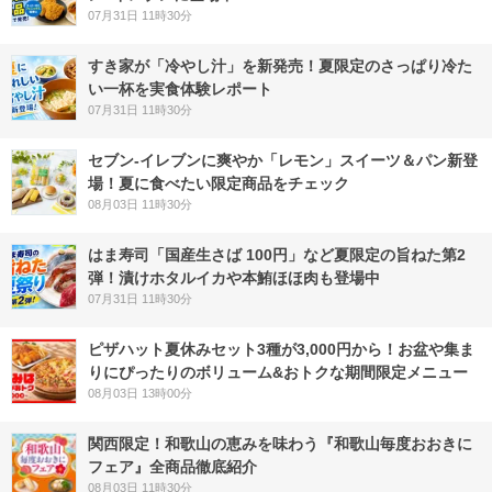
07月31日 11時30分
すき家が「冷やし汁」を新発売！夏限定のさっぱり冷た
い一杯を実食体験レポート
07月31日 11時30分
セブン‐イレブンに爽やか「レモン」スイーツ＆パン新登
場！夏に食べたい限定商品をチェック
08月03日 11時30分
はま寿司「国産生さば 100円」など夏限定の旨ねた第2
弾！漬けホタルイカや本鮪ほほ肉も登場中
07月31日 11時30分
ピザハット夏休みセット3種が3,000円から！お盆や集ま
りにぴったりのボリューム&おトクな期間限定メニュー
08月03日 13時00分
関西限定！和歌山の恵みを味わう『和歌山毎度おおきに
フェア』全商品徹底紹介
08月03日 11時30分