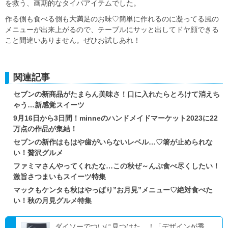
を救う、画期的なタイパアイテムでした。
作る側も食べる側も大満足のお味♡簡単に作れるのに凝ってる風の
メニューが出来上がるので、テーブルにサッと出してドヤ顔できる
こと間違いありません。ぜひお試しあれ！
関連記事
セブンの新商品がたまらん美味さ！口に入れたらとろけて消えち
ゃう…新感覚スイーツ
9月16日から3日間！minneのハンドメイドマーケット2023に22
万点の作品が集結！
セブンの新作はもはや歯がいらないレベル…♡箸が止められな
い！贅沢グルメ
ファミマさんやってくれたな…この秋ぜ～んぶ食べ尽くしたい！
激旨さつまいもスイーツ特集
マックもケンタも秋はやっぱり”お月見”メニュー♡絶対食べた
い！秋の月見グルメ特集
ダイソーでついに見つけた…！「デザインが秀