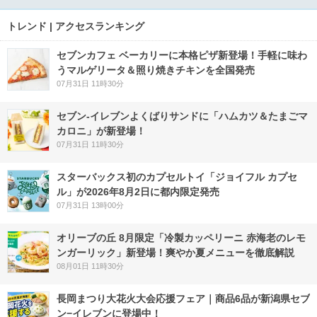
トレンド | アクセスランキング
セブンカフェ ベーカリーに本格ピザ新登場！手軽に味わ
うマルゲリータ＆照り焼きチキンを全国発売
07月31日 11時30分
セブン‐イレブンよくばりサンドに「ハムカツ＆たまごマ
カロニ」が新登場！
07月31日 11時30分
スターバックス初のカプセルトイ「ジョイフル カプセ
ル」が2026年8月2日に都内限定発売
07月31日 13時00分
オリーブの丘 8月限定「冷製カッペリーニ 赤海老のレモ
ンガーリック」新登場！爽やか夏メニューを徹底解説
08月01日 11時30分
長岡まつり大花火大会応援フェア｜商品6品が新潟県セブ
ン−イレブンに登場中！