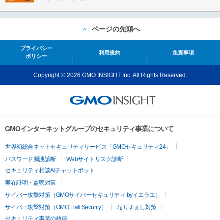
ページの先頭へ
プライバシー
利用規約
免責事項
ポリシー
Copyright © 2026 GMO INSIGHT Inc. All Rights Reserved.
GMOインターネットグループのセキュリティ事業について
世界初総合ネットセキュリティサービス「GMOセキュリティ24」
パスワード漏洩診断
Webサイトリスク診断
セキュリティ相談AIチャットボット
実在証明・盗聴対策
サイバー攻撃対策（GMOサイバーセキュリティ byイエラエ）
サイバー攻撃対策（GMO Flatt Security）
なりすまし対策
セキュリティ事業の軌跡