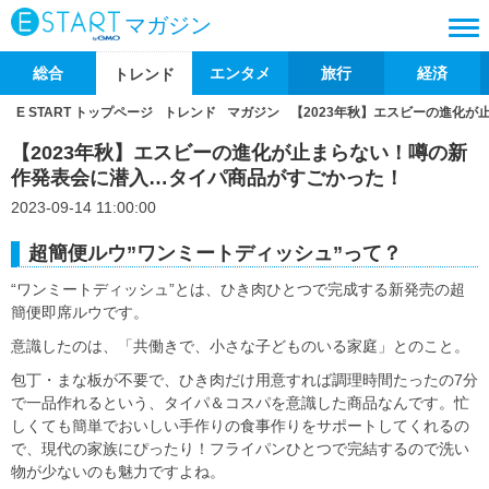
マガジン
総合
エンタメ
旅行
経済
トレンド
E START トップページ
トレンド
マガジン
【2023年秋】エスビーの進化
【2023年秋】エスビーの進化が止まらない！噂の新
作発表会に潜入…タイパ商品がすごかった！
2023-09-14 11:00:00
超簡便ルウ”ワンミートディッシュ”って？
“ワンミートディッシュ”とは、ひき肉ひとつで完成する新発売の超
簡便即席ルウです。
意識したのは、「共働きで、小さな子どものいる家庭」とのこと。
包丁・まな板が不要で、ひき肉だけ用意すれば調理時間たったの7分
で一品作れるという、タイパ＆コスパを意識した商品なんです。忙
しくても簡単でおいしい手作りの食事作りをサポートしてくれるの
で、現代の家族にぴったり！フライパンひとつで完結するので洗い
物が少ないのも魅力ですよね。