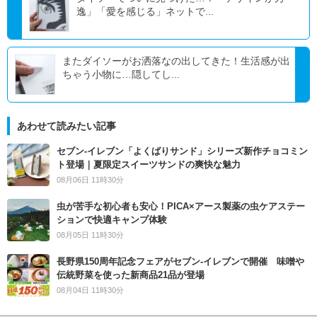
逸」「愛を感じる」ネットで...
またダイソーがお洒落なの出してきた！生活感が出
ちゃう小物に…隠してし...
あわせて読みたい記事
セブン‐イレブン「よくばりサンド」シリーズ新作チョコミン
ト登場｜夏限定スイーツサンドの爽快な魅力
08月06日 11時30分
虫が苦手な初心者も安心！PICA×アース製薬の虫ケアステー
ションで快適キャンプ体験
08月05日 11時30分
長野県150周年記念フェアがセブン-イレブンで開催 味噌や
伝統野菜を使った新商品21品が登場
08月04日 11時30分