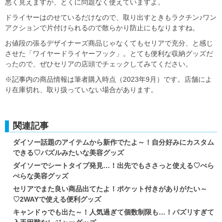
悪く見えますが、とくに問題なく使えていますよ。
ドライヤーはのせているだけなので、取り出すときもラクチン♪ワン
アクションで片付けられるので散らかり防止にもなりますね。
お値段の張るデザイナーズ商品じゃなくてもセリアで充分、と感じ
させた「ワイヤードライヤーフック」。とても便利な収納グッズだ
ったので、ぜひセリアの店頭でチェックしてみてください。
※記事内の商品情報は筆者購入時点（2023年9月）です。店舗によ
り在庫切れ、取り扱っていない場合があります。
関連記事
ダイソー話題のアイテムから新作でたよ～！自分好みにカスタム
できる♡パズルみたいな美容グッズ
ダイソーでシートタイプ発見…！出先でもささっと使える♡ぺら
ぺらな美容グッズ
セリアでまた良い商品出てたよ！ポケット付きがありがたい～
♡2WAYで使える便利グッズ
キャンドゥでも出た～！人気過ぎて個数制限も…！バズリすぎて