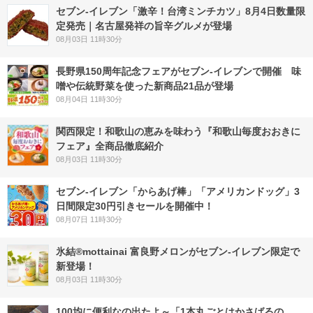
セブン-イレブン「激辛！台湾ミンチカツ」8月4日数量限
定発売｜名古屋発祥の旨辛グルメが登場
08月03日 11時30分
長野県150周年記念フェアがセブン-イレブンで開催 味
噌や伝統野菜を使った新商品21品が登場
08月04日 11時30分
関西限定！和歌山の恵みを味わう『和歌山毎度おおきに
フェア』全商品徹底紹介
08月03日 11時30分
セブン‐イレブン「からあげ棒」「アメリカンドッグ」3
日間限定30円引きセールを開催中！
08月07日 11時30分
氷結®mottainai 富良野メロンがセブン‐イレブン限定で
新登場！
08月03日 11時30分
100均に便利なの出たよ～「1本丸ごとはかさばるの