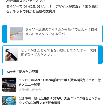
入手困難なレジャーグッズ
ダイソーでついに見つけた…！「デザインが秀逸」「愛を感じ
る」ネットで何かと話題の文房具
ダイソー話題のアイテムから新作でたよ～！自分
好みにカスタムできる♡パ...
セリアがまたとんでもない物出してきたぞ～！大興
奮で買ってきたスプレ...
あわせて読みたい記事
スシロー×GAZOO Racing初コラボ！夏休み限定ミニカー付
きメニュー登場
08月08日 11時30分
はま寿司「旨ねた夏祭り 第3弾」大葉ニンニク香るビンチョ
ウマグロ100円フェア開催情報