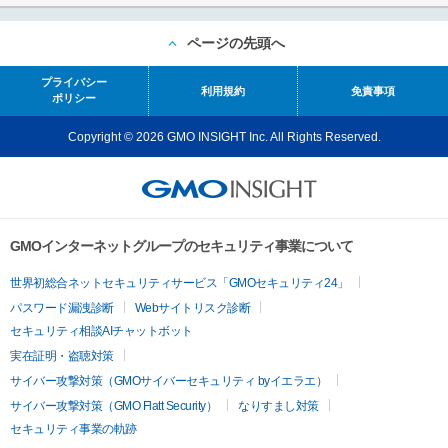
ページの先頭へ
プライバシー
利用規約
免責事項
ポリシー
Copyright © 2026 GMO INSIGHT Inc. All Rights Reserved.
GMOインターネットグループのセキュリティ事業について
世界初総合ネットセキュリティサービス「GMOセキュリティ24」
パスワード漏洩診断
Webサイトリスク診断
セキュリティ相談AIチャットボット
実在証明・盗聴対策
サイバー攻撃対策（GMOサイバーセキュリティ byイエラエ）
サイバー攻撃対策（GMO Flatt Security）
なりすまし対策
セキュリティ事業の軌跡