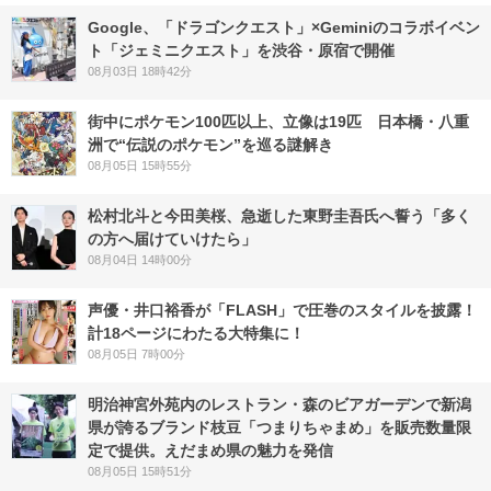
Google、「ドラゴンクエスト」×Geminiのコラボイベン
ト「ジェミニクエスト」を渋谷・原宿で開催
08月03日 18時42分
街中にポケモン100匹以上、立像は19匹 日本橋・八重
洲で“伝説のポケモン”を巡る謎解き
08月05日 15時55分
松村北斗と今田美桜、急逝した東野圭吾氏へ誓う「多く
の方へ届けていけたら」
08月04日 14時00分
声優・井口裕香が「FLASH」で圧巻のスタイルを披露！
計18ページにわたる大特集に！
08月05日 7時00分
明治神宮外苑内のレストラン・森のビアガーデンで新潟
県が誇るブランド枝豆「つまりちゃまめ」を販売数量限
定で提供。えだまめ県の魅力を発信
08月05日 15時51分