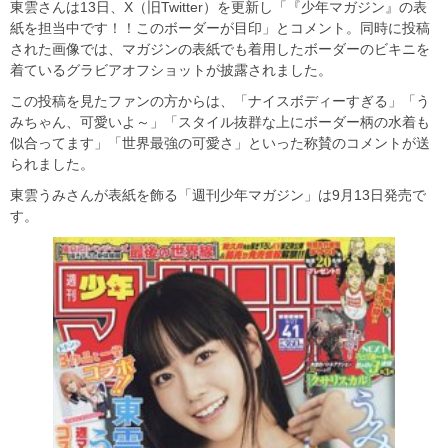
東雲さんは13日、X（旧Twitter）を更新し「『少年マガジン』の表
紙を担当中です！！このボーダーが目印」とコメント。同時に投稿
された画像では、マガジンの表紙でも着用したボーダーのビキニを
着ているグラビアオフショットが披露されました。
この投稿を見たファンの方からは、「ナイスボディーすぎる」「う
みちゃん、可愛いよ～」「スタイル抜群な上にボーダー柄の水着も
似合ってます」「世界最強の可愛さ」といった称賛のコメントが送
られました。
東雲うみさんが表紙を飾る「週刊少年マガジン」は9月13日発売で
す。