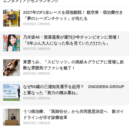
エンタメ | アクセスランキング
2027年のF1全レースを現地観戦！ 航空券・宿泊費付き
「夢のシーズンチケット」が当たる
08月05日 17時48分
乃木坂46・賀喜遥香が週刊少年チャンピオンに登場！
「5年ぶん大人になった私を見ていただけたら」
08月07日 18時00分
東雲うみ、「スピリッツ」の表紙＆グラビアに登場し妖
艶な雰囲気でファンを魅了！
08月03日 18時00分
なぜ59歳の三浦知良選手を起用？ ONODERA GROUP
と重なった「努力の積み重ね」
08月05日 16時00分
うつ病治療、「医師任せ」から共同意思決定へ 新ガイ
ドラインが示す診療改革
08月03日 17時25分