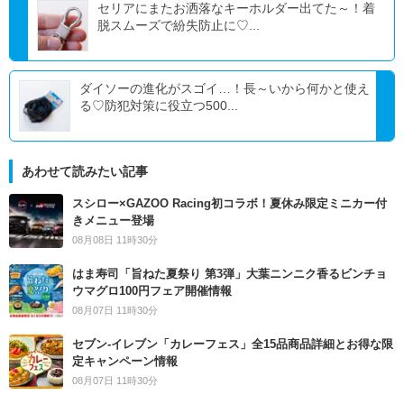
セリアにまたお洒落なキーホルダー出てた～！着
脱スムーズで紛失防止に♡...
ダイソーの進化がスゴイ…！長～いから何かと使え
る♡防犯対策に役立つ500...
あわせて読みたい記事
スシロー×GAZOO Racing初コラボ！夏休み限定ミニカー付
きメニュー登場
08月08日 11時30分
はま寿司「旨ねた夏祭り 第3弾」大葉ニンニク香るビンチョ
ウマグロ100円フェア開催情報
08月07日 11時30分
セブン‐イレブン「カレーフェス」全15品商品詳細とお得な限
定キャンペーン情報
08月07日 11時30分