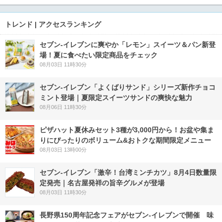
トレンド | アクセスランキング
セブン‐イレブンに爽やか「レモン」スイーツ＆パン新登
場！夏に食べたい限定商品をチェック
08月03日 11時30分
セブン‐イレブン「よくばりサンド」シリーズ新作チョコ
ミント登場｜夏限定スイーツサンドの爽快な魅力
08月06日 11時30分
ピザハット夏休みセット3種が3,000円から！お盆や集ま
りにぴったりのボリューム&おトクな期間限定メニュー
08月03日 13時00分
セブン-イレブン「激辛！台湾ミンチカツ」8月4日数量限
定発売｜名古屋発祥の旨辛グルメが登場
08月03日 11時30分
長野県150周年記念フェアがセブン-イレブンで開催 味