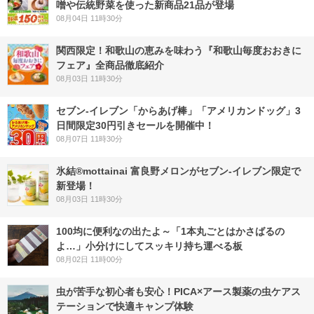
噌や伝統野菜を使った新商品21品が登場
08月04日 11時30分
関西限定！和歌山の恵みを味わう『和歌山毎度おおきに
フェア』全商品徹底紹介
08月03日 11時30分
セブン‐イレブン「からあげ棒」「アメリカンドッグ」3
日間限定30円引きセールを開催中！
08月07日 11時30分
氷結®mottainai 富良野メロンがセブン‐イレブン限定で
新登場！
08月03日 11時30分
100均に便利なの出たよ～「1本丸ごとはかさばるの
よ…」小分けにしてスッキリ持ち運べる板
08月02日 11時00分
虫が苦手な初心者も安心！PICA×アース製薬の虫ケアス
テーションで快適キャンプ体験