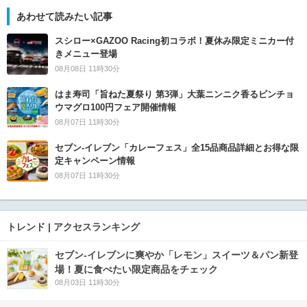
あわせて読みたい記事
スシロー×GAZOO Racing初コラボ！夏休み限定ミニカー付
きメニュー登場
08月08日 11時30分
はま寿司「旨ねた夏祭り 第3弾」大葉ニンニク香るビンチョ
ウマグロ100円フェア開催情報
08月07日 11時30分
セブン‐イレブン「カレーフェス」全15品商品詳細とお得な限
定キャンペーン情報
08月07日 11時30分
トレンド | アクセスランキング
セブン‐イレブンに爽やか「レモン」スイーツ＆パン新登
場！夏に食べたい限定商品をチェック
08月03日 11時30分