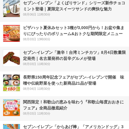
セブン‐イレブン「よくばりサンド」シリーズ新作チョコ
ミント登場｜夏限定スイーツサンドの爽快な魅力
08月06日 11時30分
ピザハット夏休みセット3種が3,000円から！お盆や集ま
りにぴったりのボリューム&おトクな期間限定メニュー
08月03日 13時00分
セブン-イレブン「激辛！台湾ミンチカツ」8月4日数量限
定発売｜名古屋発祥の旨辛グルメが登場
08月03日 11時30分
長野県150周年記念フェアがセブン-イレブンで開催 味
噌や伝統野菜を使った新商品21品が登場
08月04日 11時30分
関西限定！和歌山の恵みを味わう『和歌山毎度おおきに
フェア』全商品徹底紹介
08月03日 11時30分
セブン‐イレブン「からあげ棒」「アメリカンドッグ」3