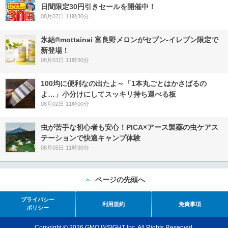
日間限定30円引きセールを開催中！
08月07日 11時30分
氷結®mottainai 富良野メロンがセブン‐イレブン限定で
新登場！
08月03日 11時30分
100均に便利なの出たよ～「1本丸ごとはかさばるの
よ…」小分けにしてスッキリ持ち運べる板
08月02日 11時00分
虫が苦手な初心者も安心！PICA×アース製薬の虫ケアス
テーションで快適キャンプ体験
08月05日 11時30分
ページの先頭へ
プライバシー
利用規約
免責事項
ポリシー
Copyright © 2026 GMO INSIGHT Inc. All Rights Reserved.