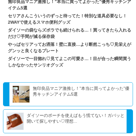
無印良品マニア激推し！”本当に買ってよかった”優秀キッチンア
イテム5選
セリアさんこういうのずっと待ってた！特別な道具必要なし！
2WAYで使えるスマホ便利グッズ
ダイソーの袋ならズボラでも続けられる…！買ってきたら入れる
だけ♡手間が減る保存袋
やっぱセリアってお洒落！壁に直接…より断然こっち♡見栄えが
グンッと良くなるプレート
ダイソーで一目惚れ♡見てよこの可愛さ…！目が合った瞬間買う
しかなかったサンリオグッズ
無印良品マニア激推し！”本当に買ってよかった”優
秀キッチンアイテム5選
ダイソーのポーチを使えばもう慌てない！ガバッと
開いて探しやすい♡理想...