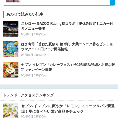
あわせて読みたい記事
スシロー×GAZOO Racing初コラボ！夏休み限定ミニカー付
きメニュー登場
08月08日 11時30分
はま寿司「旨ねた夏祭り 第3弾」大葉ニンニク香るビンチョ
ウマグロ100円フェア開催情報
08月07日 11時30分
セブン‐イレブン「カレーフェス」全15品商品詳細とお得な限
定キャンペーン情報
08月07日 11時30分
トレンド | アクセスランキング
セブン‐イレブンに爽やか「レモン」スイーツ＆パン新登
場！夏に食べたい限定商品をチェック
08月03日 11時30分