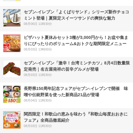
セブン‐イレブン「よくばりサンド」シリーズ新作チョコ
ミント登場｜夏限定スイーツサンドの爽快な魅力
08月06日 11時30分
ピザハット夏休みセット3種が3,000円から！お盆や集ま
りにぴったりのボリューム&おトクな期間限定メニュー
08月03日 13時00分
セブン-イレブン「激辛！台湾ミンチカツ」8月4日数量限
定発売｜名古屋発祥の旨辛グルメが登場
08月03日 11時30分
長野県150周年記念フェアがセブン-イレブンで開催 味
噌や伝統野菜を使った新商品21品が登場
08月04日 11時30分
関西限定！和歌山の恵みを味わう『和歌山毎度おおきに
フェア』全商品徹底紹介
08月03日 11時30分