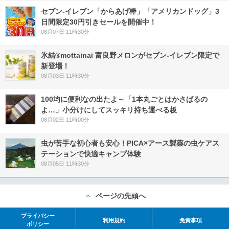
セブン‐イレブン「からあげ棒」「アメリカンドッグ」3
日間限定30円引きセールを開催中！
08月07日 11時30分
氷結®mottainai 富良野メロンがセブン‐イレブン限定で
新登場！
08月03日 11時30分
100均に便利なの出たよ～「1本丸ごとはかさばるの
よ…」小分けにしてスッキリ持ち運べる板
08月02日 11時00分
虫が苦手な初心者も安心！PICA×アース製薬の虫ケアス
テーションで快適キャンプ体験
08月05日 11時30分
ページの先頭へ
プライバシー
利用規約
免責事項
ポリシー