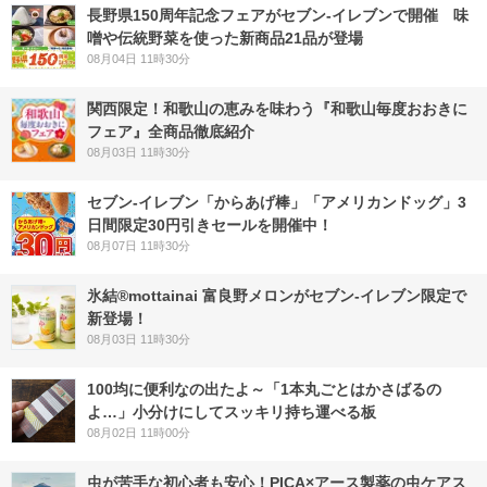
長野県150周年記念フェアがセブン-イレブンで開催 味
噌や伝統野菜を使った新商品21品が登場
08月04日 11時30分
関西限定！和歌山の恵みを味わう『和歌山毎度おおきに
フェア』全商品徹底紹介
08月03日 11時30分
セブン‐イレブン「からあげ棒」「アメリカンドッグ」3
日間限定30円引きセールを開催中！
08月07日 11時30分
氷結®mottainai 富良野メロンがセブン‐イレブン限定で
新登場！
08月03日 11時30分
100均に便利なの出たよ～「1本丸ごとはかさばるの
よ…」小分けにしてスッキリ持ち運べる板
08月02日 11時00分
虫が苦手な初心者も安心！PICA×アース製薬の虫ケアス