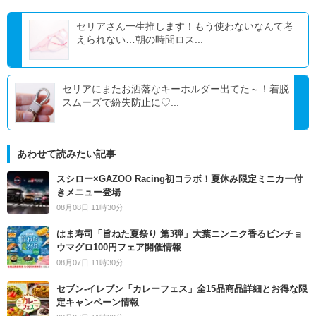
セリアさん一生推します！もう使わないなんて考
えられない…朝の時間ロス...
セリアにまたお洒落なキーホルダー出てた～！着脱
スムーズで紛失防止に♡...
あわせて読みたい記事
スシロー×GAZOO Racing初コラボ！夏休み限定ミニカー付
きメニュー登場
08月08日 11時30分
はま寿司「旨ねた夏祭り 第3弾」大葉ニンニク香るビンチョ
ウマグロ100円フェア開催情報
08月07日 11時30分
セブン‐イレブン「カレーフェス」全15品商品詳細とお得な限
定キャンペーン情報