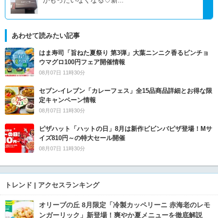
あわせて読みたい記事
はま寿司「旨ねた夏祭り 第3弾」大葉ニンニク香るビンチョ
ウマグロ100円フェア開催情報
08月07日 11時30分
セブン‐イレブン「カレーフェス」全15品商品詳細とお得な限
定キャンペーン情報
08月07日 11時30分
ピザハット「ハットの日」8月は新作ビビンバピザ登場！Mサ
イズ810円～の特大セール開催
08月07日 11時30分
トレンド | アクセスランキング
オリーブの丘 8月限定「冷製カッペリーニ 赤海老のレモ
ンガーリック」新登場！爽やか夏メニューを徹底解説