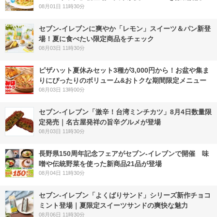
08月01日 11時30分
セブン‐イレブンに爽やか「レモン」スイーツ＆パン新登
場！夏に食べたい限定商品をチェック
08月03日 11時30分
ピザハット夏休みセット3種が3,000円から！お盆や集ま
りにぴったりのボリューム&おトクな期間限定メニュー
08月03日 13時00分
セブン-イレブン「激辛！台湾ミンチカツ」8月4日数量限
定発売｜名古屋発祥の旨辛グルメが登場
08月03日 11時30分
長野県150周年記念フェアがセブン-イレブンで開催 味
噌や伝統野菜を使った新商品21品が登場
08月04日 11時30分
セブン‐イレブン「よくばりサンド」シリーズ新作チョコ
ミント登場｜夏限定スイーツサンドの爽快な魅力
08月06日 11時30分