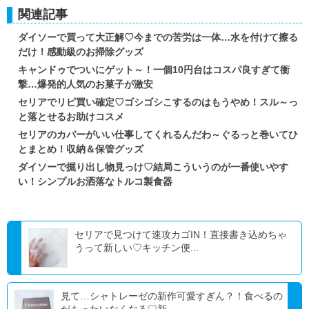
関連記事
ダイソーで買って大正解♡今までの苦労は一体…水を付けて擦る
だけ！感動級のお掃除グッズ
キャンドゥでついにゲット～！一個10円台はコスパ良すぎて衝
撃…爆発的人気のお菓子が激安
セリアでリピ買い確定♡ゴシゴシこするのはもうやめ！スル～っ
と落とせるお助けコスメ
セリアのカバーがいい仕事してくれるんだわ～ぐるっと巻いてひ
とまとめ！収納＆保管グッズ
ダイソーで掘り出し物見っけ♡結局こういうのが一番使いやす
い！シンプルお洒落なトルコ製食器
セリアで見つけて速攻カゴIN！直接書き込めちゃ
うって新しい♡キッチン便...
見て…シャトレーゼの新作可愛すぎん？！食べるの
がもったいなくなる♡新...