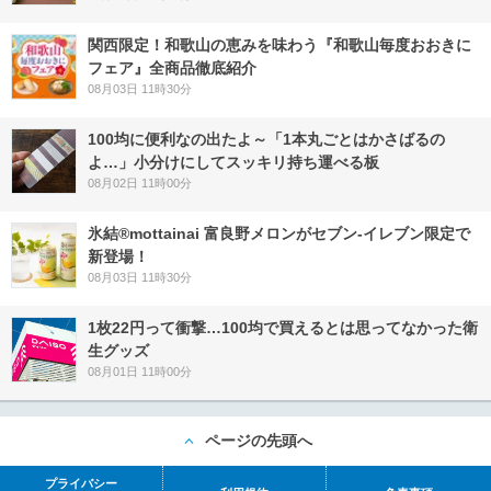
関西限定！和歌山の恵みを味わう『和歌山毎度おおきに
フェア』全商品徹底紹介
08月03日 11時30分
100均に便利なの出たよ～「1本丸ごとはかさばるの
よ…」小分けにしてスッキリ持ち運べる板
08月02日 11時00分
氷結®mottainai 富良野メロンがセブン‐イレブン限定で
新登場！
08月03日 11時30分
1枚22円って衝撃…100均で買えるとは思ってなかった衛
生グッズ
08月01日 11時00分
ページの先頭へ
プライバシー