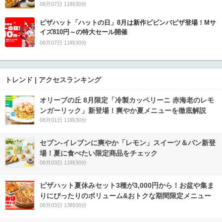
08月07日 11時30分
ピザハット「ハットの日」8月は新作ビビンバピザ登場！Mサ
イズ810円～の特大セール開催
08月07日 11時30分
トレンド | アクセスランキング
オリーブの丘 8月限定「冷製カッペリーニ 赤海老のレモ
ンガーリック」新登場！爽やか夏メニューを徹底解説
08月01日 11時30分
セブン‐イレブンに爽やか「レモン」スイーツ＆パン新登
場！夏に食べたい限定商品をチェック
08月03日 11時30分
ピザハット夏休みセット3種が3,000円から！お盆や集ま
りにぴったりのボリューム&おトクな期間限定メニュー
08月03日 13時00分