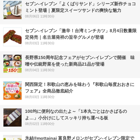
セブン‐イレブン「よくばりサンド」シリーズ新作チョコ
ミント登場｜夏限定スイーツサンドの爽快な魅力
08月06日 11時30分
セブン-イレブン「激辛！台湾ミンチカツ」8月4日数量限
定発売｜名古屋発祥の旨辛グルメが登場
08月03日 11時30分
長野県150周年記念フェアがセブン-イレブンで開催 味
噌や伝統野菜を使った新商品21品が登場
08月04日 11時30分
関西限定！和歌山の恵みを味わう『和歌山毎度おおきに
フェア』全商品徹底紹介
08月03日 11時30分
100均に便利なの出たよ～「1本丸ごとはかさばるの
よ…」小分けにしてスッキリ持ち運べる板
08月02日 11時00分
氷結®mottainai 富良野メロンがセブン‐イレブン限定で