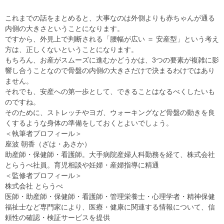
これまでの話をまとめると、大事なのは外側よりも赤ちゃんが通る
内側の大きさということになります。
ですから、外見上で判断される「腰幅が広い ＝ 安産型」という考え
方は、正しくないということになります。
もちろん、お産がスムーズに進むかどうかは、3つの要素が複雑に影
響し合うことなので骨盤の内側の大きさだけで決まるわけではあり
ません。
それでも、安産への第一歩として、できることはなるべくしたいも
のですね。
そのために、ストレッチやヨガ、ウォーキングなど骨盤の動きを良
くするような身体の準備をしておくとよいでしょう。
＜執筆者プロフィール＞
座波 朝香（ざは・あさか）
助産師・保健師・看護師。大手病院産婦人科勤務を経て、株式会社
とらうべ社員。育児相談や妊婦・産婦指導に精通
＜監修者プロフィール＞
株式会社 とらうべ
医師・助産師・保健師・看護師・管理栄養士・心理学者・精神保健
福祉士など専門家により、医療・健康に関連する情報について、信
頼性の確認・検証サービスを提供