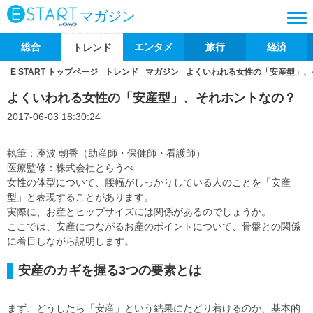
マガジン
総合
エンタメ
旅行
経済
トレンド
E START トップページ
トレンド
マガジン
よくいわれる女性の「安産型」、
よくいわれる女性の「安産型」、それホントなの？
2017-06-03 18:30:24
執筆：座波 朝香（助産師・保健師・看護師）
医療監修：株式会社とらうべ
女性の体型について、腰幅がしっかりしている人のことを「安産
型」と表現することがあります。
実際に、お産とヒップサイズには関係があるのでしょうか。
ここでは、安産につながるお産のポイントについて、骨盤との関係
に着目しながら説明します。
安産のカギを握る3つの要素とは
まず、どうしたら「安産」という結果にたどり着けるのか、基本的