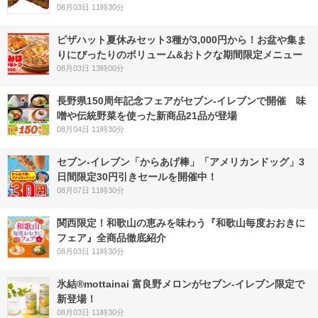
08月03日 11時30分
ピザハット夏休みセット3種が3,000円から！お盆や集ま
りにぴったりのボリューム&おトクな期間限定メニュー
08月03日 13時00分
長野県150周年記念フェアがセブン-イレブンで開催 味
噌や伝統野菜を使った新商品21品が登場
08月04日 11時30分
セブン‐イレブン「からあげ棒」「アメリカンドッグ」3
日間限定30円引きセールを開催中！
08月07日 11時30分
関西限定！和歌山の恵みを味わう『和歌山毎度おおきに
フェア』全商品徹底紹介
08月03日 11時30分
氷結®mottainai 富良野メロンがセブン‐イレブン限定で
新登場！
08月03日 11時30分