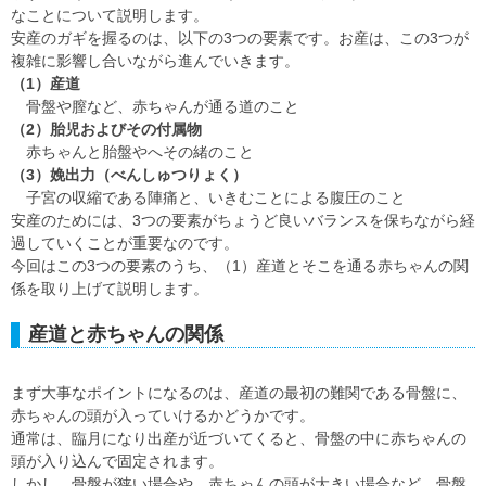
なことについて説明します。
安産のガギを握るのは、以下の3つの要素です。お産は、この3つが
複雑に影響し合いながら進んでいきます。
（1）産道
骨盤や膣など、赤ちゃんが通る道のこと
（2）胎児およびその付属物
赤ちゃんと胎盤やへその緒のこと
（3）娩出力（べんしゅつりょく）
子宮の収縮である陣痛と、いきむことによる腹圧のこと
安産のためには、3つの要素がちょうど良いバランスを保ちながら経
過していくことが重要なのです。
今回はこの3つの要素のうち、（1）産道とそこを通る赤ちゃんの関
係を取り上げて説明します。
産道と赤ちゃんの関係
まず大事なポイントになるのは、産道の最初の難関である骨盤に、
赤ちゃんの頭が入っていけるかどうかです。
通常は、臨月になり出産が近づいてくると、骨盤の中に赤ちゃんの
頭が入り込んで固定されます。
しかし、骨盤が狭い場合や、赤ちゃんの頭が大きい場合など、骨盤