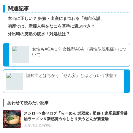
関連記事
本当に正しい？ 妊娠・出産にまつわる「都市伝説」
初産では、産婦人科をなにを基準に選ぶべき？
外出時の突然の破水！対処法は？
女性もAGAに？ 女性型AGA （男性型脱毛症）につ
いて
認知症とはちがう「せん妄」とはどういう状態？
あわせて読みたい記事
スシロー×食べログ「らーめん 武双家」監修！家系風豚骨醤
油ラーメン＆新感覚冷やしとり天うどんが新登場
08月09日 11時30分