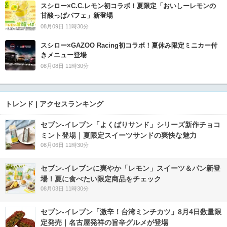
スシロー×C.C.レモン初コラボ！夏限定「おいしーレモンの
甘酸っぱパフェ」新登場
08月09日 11時30分
スシロー×GAZOO Racing初コラボ！夏休み限定ミニカー付
きメニュー登場
08月08日 11時30分
トレンド | アクセスランキング
セブン‐イレブン「よくばりサンド」シリーズ新作チョコ
ミント登場｜夏限定スイーツサンドの爽快な魅力
08月06日 11時30分
セブン‐イレブンに爽やか「レモン」スイーツ＆パン新登
場！夏に食べたい限定商品をチェック
08月03日 11時30分
セブン-イレブン「激辛！台湾ミンチカツ」8月4日数量限
定発売｜名古屋発祥の旨辛グルメが登場