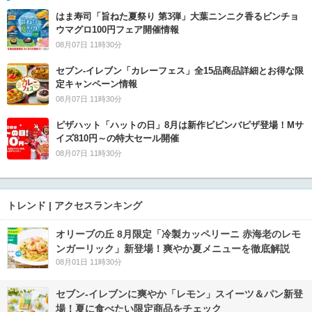
はま寿司「旨ねた夏祭り 第3弾」大葉ニンニク香るビンチョ
ウマグロ100円フェア開催情報
08月07日 11時30分
セブン‐イレブン「カレーフェス」全15品商品詳細とお得な限
定キャンペーン情報
08月07日 11時30分
ピザハット「ハットの日」8月は新作ビビンバピザ登場！Mサ
イズ810円～の特大セール開催
08月07日 11時30分
トレンド | アクセスランキング
オリーブの丘 8月限定「冷製カッペリーニ 赤海老のレモ
ンガーリック」新登場！爽やか夏メニューを徹底解説
08月01日 11時30分
セブン‐イレブンに爽やか「レモン」スイーツ＆パン新登
場！夏に食べたい限定商品をチェック