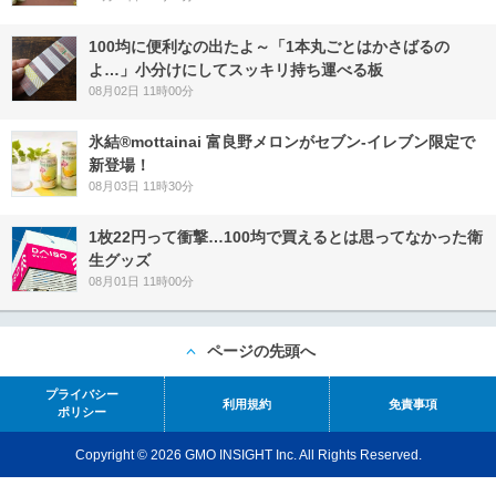
100均に便利なの出たよ～「1本丸ごとはかさばるの
よ…」小分けにしてスッキリ持ち運べる板
08月02日 11時00分
氷結®mottainai 富良野メロンがセブン‐イレブン限定で
新登場！
08月03日 11時30分
1枚22円って衝撃…100均で買えるとは思ってなかった衛
生グッズ
08月01日 11時00分
ページの先頭へ
プライバシー
利用規約
免責事項
ポリシー
Copyright © 2026 GMO INSIGHT Inc. All Rights Reserved.