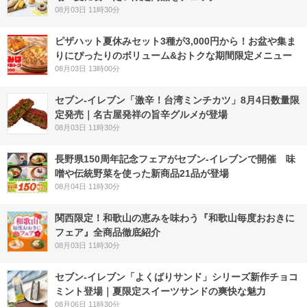
08月03日 11時30分
ピザハット夏休みセット3種が3,000円から！お盆や集ま
りにぴったりのボリューム&おトクな期間限定メニュー
08月03日 13時00分
セブン-イレブン「激辛！台湾ミンチカツ」8月4日数量限
定発売｜名古屋発祥の旨辛グルメが登場
08月03日 11時30分
長野県150周年記念フェアがセブン-イレブンで開催 味
噌や伝統野菜を使った新商品21品が登場
08月04日 11時30分
関西限定！和歌山の恵みを味わう『和歌山毎度おおきに
フェア』全商品徹底紹介
08月03日 11時30分
セブン‐イレブン「よくばりサンド」シリーズ新作チョコ
ミント登場｜夏限定スイーツサンドの爽快な魅力
08月06日 11時30分