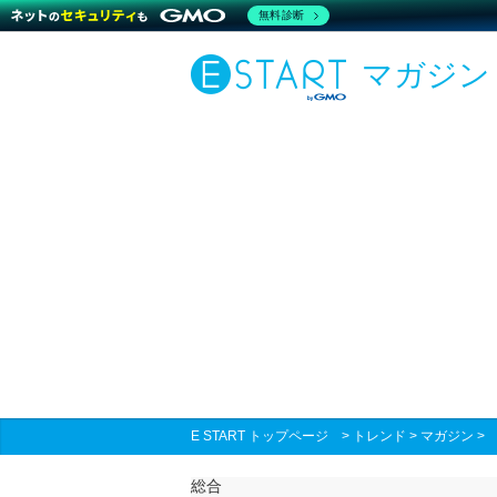
無料診断
マガジン
E START トップページ
>
トレンド
>
マガジン
総合