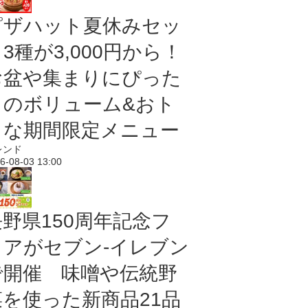
ピザハット夏休みセッ
3種が3,000円から！
お盆や集まりにぴった
りのボリューム&おト
クな期間限定メニュー
レンド
6-08-03 13:00
長野県150周年記念フ
ェアがセブン-イレブン
で開催 味噌や伝統野
菜を使った新商品21品