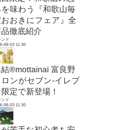
みを味わう『和歌山毎
度おおきにフェア』全
商品徹底紹介
レンド
6-08-03 11:30
結®mottainai 富良野
メロンがセブン‐イレブ
ン限定で新登場！
レンド
6-08-03 11:30
虫が苦手な初心者も安