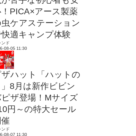
！PICA×アース製薬
の虫ケアステーション
で快適キャンプ体験
レンド
6-08-05 11:30
ピザハット「ハットの
日」8月は新作ビビン
バピザ登場！Mサイズ
810円～の特大セール
開催
レンド
6-08-07 11:30