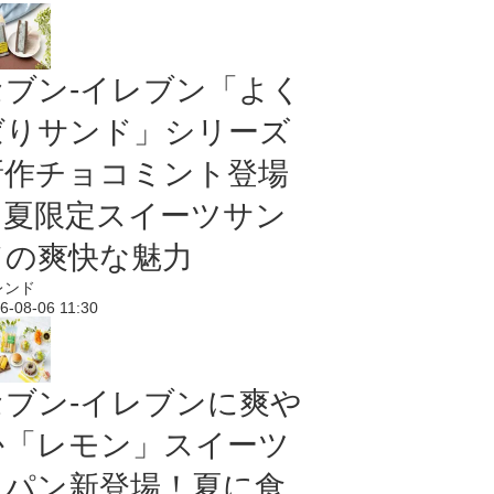
セブン‐イレブン「よく
ばりサンド」シリーズ
新作チョコミント登場
｜夏限定スイーツサン
ドの爽快な魅力
レンド
6-08-06 11:30
セブン‐イレブンに爽や
か「レモン」スイーツ
＆パン新登場！夏に食