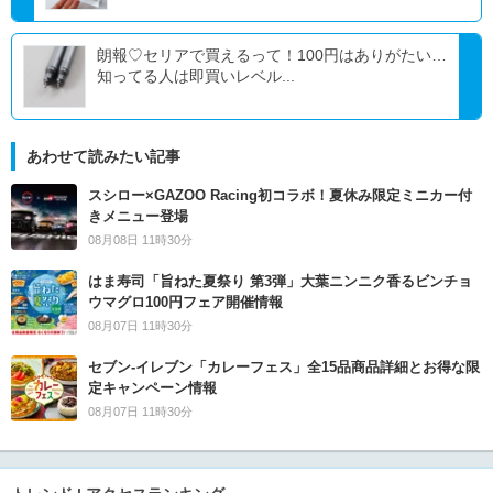
朗報♡セリアで買えるって！100円はありがたい…
知ってる人は即買いレベル...
あわせて読みたい記事
スシロー×GAZOO Racing初コラボ！夏休み限定ミニカー付
きメニュー登場
08月08日 11時30分
はま寿司「旨ねた夏祭り 第3弾」大葉ニンニク香るビンチョ
ウマグロ100円フェア開催情報
08月07日 11時30分
セブン‐イレブン「カレーフェス」全15品商品詳細とお得な限
定キャンペーン情報
08月07日 11時30分