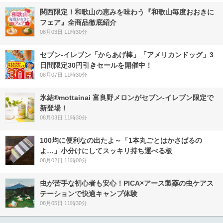
関西限定！和歌山の恵みを味わう『和歌山毎度おおきに
フェア』全商品徹底紹介
08月03日 11時30分
セブン‐イレブン「からあげ棒」「アメリカンドッグ」3
日間限定30円引きセールを開催中！
08月07日 11時30分
氷結®mottainai 富良野メロンがセブン‐イレブン限定で
新登場！
08月03日 11時30分
100均に便利なの出たよ～「1本丸ごとはかさばるの
よ…」小分けにしてスッキリ持ち運べる板
08月02日 11時00分
虫が苦手な初心者も安心！PICA×アース製薬の虫ケアス
テーションで快適キャンプ体験
08月05日 11時30分