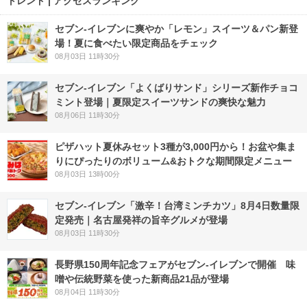
トレンド | アクセスランキング
セブン‐イレブンに爽やか「レモン」スイーツ＆パン新登
場！夏に食べたい限定商品をチェック
08月03日 11時30分
セブン‐イレブン「よくばりサンド」シリーズ新作チョコ
ミント登場｜夏限定スイーツサンドの爽快な魅力
08月06日 11時30分
ピザハット夏休みセット3種が3,000円から！お盆や集ま
りにぴったりのボリューム&おトクな期間限定メニュー
08月03日 13時00分
セブン-イレブン「激辛！台湾ミンチカツ」8月4日数量限
定発売｜名古屋発祥の旨辛グルメが登場
08月03日 11時30分
長野県150周年記念フェアがセブン-イレブンで開催 味
噌や伝統野菜を使った新商品21品が登場
08月04日 11時30分