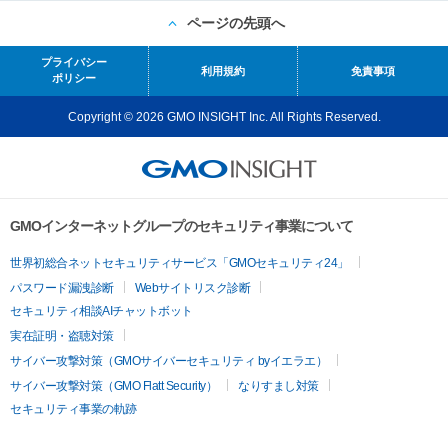
ページの先頭へ
プライバシー
利用規約
免責事項
ポリシー
Copyright © 2026 GMO INSIGHT Inc. All Rights Reserved.
GMOインターネットグループのセキュリティ事業について
世界初総合ネットセキュリティサービス「GMOセキュリティ24」
パスワード漏洩診断
Webサイトリスク診断
セキュリティ相談AIチャットボット
実在証明・盗聴対策
サイバー攻撃対策（GMOサイバーセキュリティ byイエラエ）
サイバー攻撃対策（GMO Flatt Security）
なりすまし対策
セキュリティ事業の軌跡