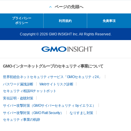
ページの先頭へ
プライバシー
利用規約
免責事項
ポリシー
Copyright © 2026 GMO INSIGHT Inc. All Rights Reserved.
GMOインターネットグループのセキュリティ事業について
世界初総合ネットセキュリティサービス「GMOセキュリティ24」
パスワード漏洩診断
Webサイトリスク診断
セキュリティ相談AIチャットボット
実在証明・盗聴対策
サイバー攻撃対策（GMOサイバーセキュリティ byイエラエ）
サイバー攻撃対策（GMO Flatt Security）
なりすまし対策
セキュリティ事業の軌跡