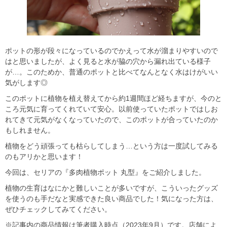
ポットの形が段々になっているのでかえって水が溜まりやすいので
はと思いましたが、よく見ると水が脇の穴から漏れ出ている様子
が…。このためか、普通のポットと比べてなんとなく水はけがいい
気がします◎
このポットに植物を植え替えてから約1週間ほど経ちますが、今のと
ころ元気に育ってくれていて安心。以前使っていたポットではしお
れてきて元気がなくなっていたので、このポットが合っていたのか
もしれません。
植物をどう頑張っても枯らしてしまう…という方は一度試してみる
のもアリかと思います！
今回は、セリアの『多肉植物ポット 丸型』をご紹介しました。
植物の生育はなにかと難しいことが多いですが、こういったグッズ
を使うのも手だなと実感できた良い商品でした！気になった方は、
ぜひチェックしてみてください。
※記事内の商品情報は筆者購入時点（2023年9月）です。店舗によ