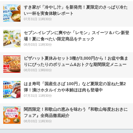
すき家が「冷やし汁」を新発売！夏限定のさっぱり冷た
い一杯を実食体験レポート
07月31日 11時30分
セブン‐イレブンに爽やか「レモン」スイーツ＆パン新登
場！夏に食べたい限定商品をチェック
08月03日 11時30分
ピザハット夏休みセット3種が3,000円から！お盆や集ま
りにぴったりのボリューム&おトクな期間限定メニュー
08月03日 13時00分
はま寿司「国産生さば 100円」など夏限定の旨ねた第2
弾！漬けホタルイカや本鮪ほほ肉も登場中
07月31日 11時30分
関西限定！和歌山の恵みを味わう『和歌山毎度おおきに
フェア』全商品徹底紹介
08月03日 11時30分