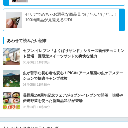
セリアでめちゃお洒落な商品見つけたんだけど…！
100均商品が見違える♡DI...
あわせて読みたい記事
セブン‐イレブン「よくばりサンド」シリーズ新作チョコミン
ト登場｜夏限定スイーツサンドの爽快な魅力
08月06日 11時30分
虫が苦手な初心者も安心！PICA×アース製薬の虫ケアステー
ションで快適キャンプ体験
08月05日 11時30分
長野県150周年記念フェアがセブン-イレブンで開催 味噌や
伝統野菜を使った新商品21品が登場
08月04日 11時30分