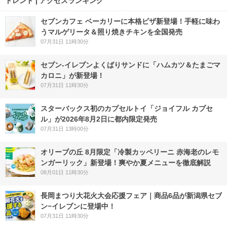
トレンド | アクセスランキング
セブンカフェ ベーカリーに本格ピザ新登場！手軽に味わ
うマルゲリータ＆照り焼きチキンを全国発売
07月31日 11時30分
セブン‐イレブンよくばりサンドに「ハムカツ＆たまごマ
カロニ」が新登場！
07月31日 11時30分
スターバックス初のカプセルトイ「ジョイフル カプセ
ル」が2026年8月2日に都内限定発売
07月31日 13時00分
オリーブの丘 8月限定「冷製カッペリーニ 赤海老のレモ
ンガーリック」新登場！爽やか夏メニューを徹底解説
08月01日 11時30分
長岡まつり大花火大会応援フェア｜商品6品が新潟県セブ
ン−イレブンに登場中！
07月31日 11時30分