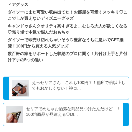
ィアグッズ
ダイソーにまた可愛い収納出てた！お部屋を可愛くスッキリ♡こ
こでしか買えないディズニーグッズ
キャンドゥさんクオリティ高すぎるよ…むしろ大人が欲しくなる
♡売り場で本気で悩んだおもちゃ
ダイソーで即売り切れちゃいそう♡豊富なうちに急いでGET推
奨！100円から買える人気グッズ
数百軒の家をサポートした収納のプロに聞く！片付け上手と片付
け下手の5つの違い
えっセリアさん…これも100円？！他所で倍以上し
てもおかしくない！神コ...
セリアでめちゃお洒落な商品見つけたんだけど…！
100均商品が見違える♡DI...