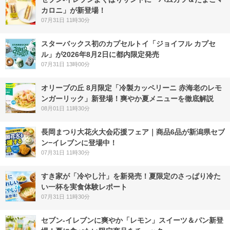
カロニ」が新登場！
07月31日 11時30分
スターバックス初のカプセルトイ「ジョイフル カプセ
ル」が2026年8月2日に都内限定発売
07月31日 13時00分
オリーブの丘 8月限定「冷製カッペリーニ 赤海老のレモ
ンガーリック」新登場！爽やか夏メニューを徹底解説
08月01日 11時30分
長岡まつり大花火大会応援フェア｜商品6品が新潟県セブ
ン−イレブンに登場中！
07月31日 11時30分
すき家が「冷やし汁」を新発売！夏限定のさっぱり冷た
い一杯を実食体験レポート
07月31日 11時30分
セブン‐イレブンに爽やか「レモン」スイーツ＆パン新登