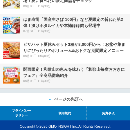
場！夏に食べたい限定商品をチェック
08月03日 11時30分
はま寿司「国産生さば 100円」など夏限定の旨ねた第2
弾！漬けホタルイカや本鮪ほほ肉も登場中
07月31日 11時30分
ピザハット夏休みセット3種が3,000円から！お盆や集ま
りにぴったりのボリューム&おトクな期間限定メニュー
08月03日 13時00分
関西限定！和歌山の恵みを味わう『和歌山毎度おおきに
フェア』全商品徹底紹介
08月03日 11時30分
ページの先頭へ
プライバシー
利用規約
免責事項
ポリシー
Copyright © 2026 GMO INSIGHT Inc. All Rights Reserved.