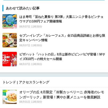
あわせて読みたい記事
はま寿司「旨ねた夏祭り 第3弾」大葉ニンニク香るビンチョ
ウマグロ100円フェア開催情報
08月07日 11時30分
セブン‐イレブン「カレーフェス」全15品商品詳細とお得な限
定キャンペーン情報
08月07日 11時30分
ピザハット「ハットの日」8月は新作ビビンバピザ登場！Mサ
イズ810円～の特大セール開催
08月07日 11時30分
トレンド | アクセスランキング
オリーブの丘 8月限定「冷製カッペリーニ 赤海老のレモ
ンガーリック」新登場！爽やか夏メニューを徹底解説
08月01日 11時30分