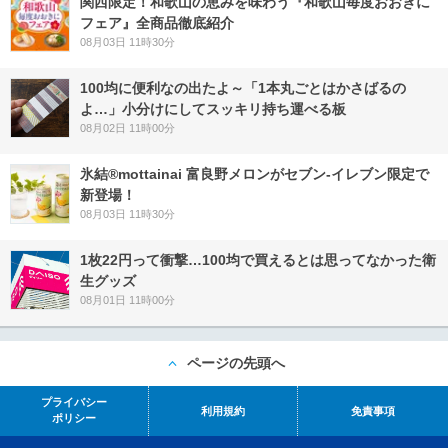
関西限定！和歌山の恵みを味わう『和歌山毎度おおきに
フェア』全商品徹底紹介
08月03日 11時30分
100均に便利なの出たよ～「1本丸ごとはかさばるの
よ…」小分けにしてスッキリ持ち運べる板
08月02日 11時00分
氷結®mottainai 富良野メロンがセブン‐イレブン限定で
新登場！
08月03日 11時30分
1枚22円って衝撃…100均で買えるとは思ってなかった衛
生グッズ
08月01日 11時00分
ページの先頭へ
プライバシー
利用規約
免責事項
ポリシー