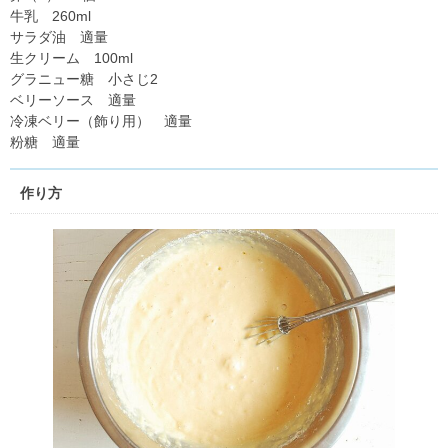
牛乳 260ml
サラダ油 適量
生クリーム 100ml
グラニュー糖 小さじ2
ベリーソース 適量
冷凍ベリー（飾り用） 適量
粉糖 適量
作り方