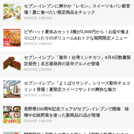
セブン‐イレブンに爽やか「レモン」スイーツ＆パン新登
場！夏に食べたい限定商品をチェック
08月03日 11時30分
ピザハット夏休みセット3種が3,000円から！お盆や集ま
りにぴったりのボリューム&おトクな期間限定メニュー
08月03日 13時00分
セブン-イレブン「激辛！台湾ミンチカツ」8月4日数量限
定発売｜名古屋発祥の旨辛グルメが登場
08月03日 11時30分
セブン‐イレブン「よくばりサンド」シリーズ新作チョコ
ミント登場｜夏限定スイーツサンドの爽快な魅力
08月06日 11時30分
長野県150周年記念フェアがセブン-イレブンで開催 味
噌や伝統野菜を使った新商品21品が登場
08月04日 11時30分