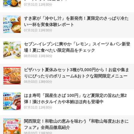
07月31日 11時30分
すき家が「冷やし汁」を新発売！夏限定のさっぱり冷た
い一杯を実食体験レポート
07月31日 11時30分
セブン‐イレブンに爽やか「レモン」スイーツ＆パン新登
場！夏に食べたい限定商品をチェック
08月03日 11時30分
ピザハット夏休みセット3種が3,000円から！お盆や集ま
りにぴったりのボリューム&おトクな期間限定メニュー
08月03日 13時00分
はま寿司「国産生さば 100円」など夏限定の旨ねた第2
弾！漬けホタルイカや本鮪ほほ肉も登場中
07月31日 11時30分
関西限定！和歌山の恵みを味わう『和歌山毎度おおきに
フェア』全商品徹底紹介
08月03日 11時30分