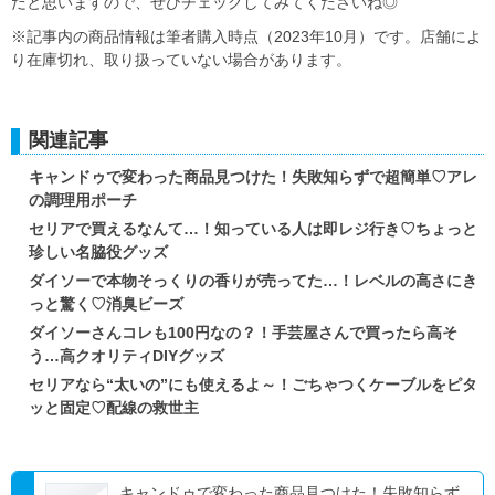
だと思いますので、ぜひチェックしてみてくださいね◎
※記事内の商品情報は筆者購入時点（2023年10月）です。店舗によ
り在庫切れ、取り扱っていない場合があります。
関連記事
キャンドゥで変わった商品見つけた！失敗知らずで超簡単♡アレ
の調理用ポーチ
セリアで買えるなんて…！知っている人は即レジ行き♡ちょっと
珍しい名脇役グッズ
ダイソーで本物そっくりの香りが売ってた…！レベルの高さにき
っと驚く♡消臭ビーズ
ダイソーさんコレも100円なの？！手芸屋さんで買ったら高そ
う…高クオリティDIYグッズ
セリアなら“太いの”にも使えるよ～！ごちゃつくケーブルをピタ
ッと固定♡配線の救世主
キャンドゥで変わった商品見つけた！失敗知らず