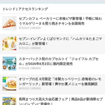
トレンド | アクセスランキング
セブンカフェ ベーカリーに本格ピザ新登場！手軽に味わ
うマルゲリータ＆照り焼きチキンを全国発売
07月31日 11時30分
セブン‐イレブンよくばりサンドに「ハムカツ＆たまごマ
カロニ」が新登場！
07月31日 11時30分
スターバックス初のカプセルトイ「ジョイフル カプセ
ル」が2026年8月2日に都内限定発売
07月31日 13時00分
オリーブの丘 8月限定「冷製カッペリーニ 赤海老のレモ
ンガーリック」新登場！爽やか夏メニューを徹底解説
08月01日 11時30分
長岡まつり大花火大会応援フェア｜商品6品が新潟県セブ
ン−イレブンに登場中！