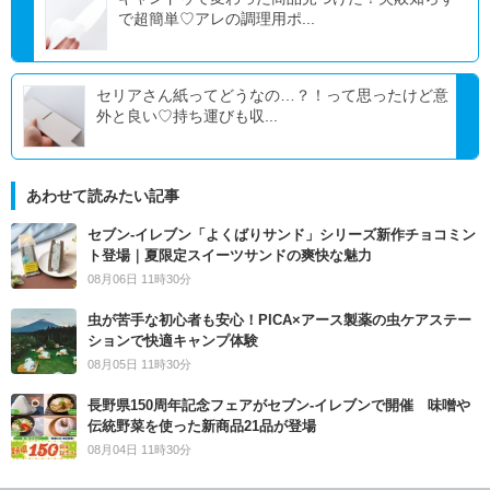
で超簡単♡アレの調理用ポ...
セリアさん紙ってどうなの…？！って思ったけど意
外と良い♡持ち運びも収...
あわせて読みたい記事
セブン‐イレブン「よくばりサンド」シリーズ新作チョコミン
ト登場｜夏限定スイーツサンドの爽快な魅力
08月06日 11時30分
虫が苦手な初心者も安心！PICA×アース製薬の虫ケアステー
ションで快適キャンプ体験
08月05日 11時30分
長野県150周年記念フェアがセブン-イレブンで開催 味噌や
伝統野菜を使った新商品21品が登場
08月04日 11時30分