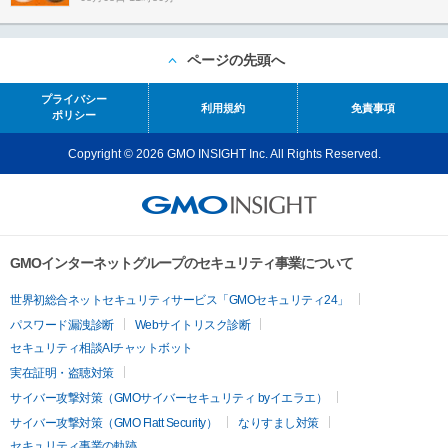
ページの先頭へ
プライバシー
利用規約
免責事項
ポリシー
Copyright © 2026 GMO INSIGHT Inc. All Rights Reserved.
GMOインターネットグループのセキュリティ事業について
世界初総合ネットセキュリティサービス「GMOセキュリティ24」
パスワード漏洩診断
Webサイトリスク診断
セキュリティ相談AIチャットボット
実在証明・盗聴対策
サイバー攻撃対策（GMOサイバーセキュリティ byイエラエ）
サイバー攻撃対策（GMO Flatt Security）
なりすまし対策
セキュリティ事業の軌跡