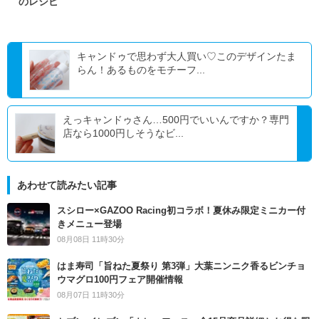
のレシピ
キャンドゥで思わず大人買い♡このデザインたま
らん！あるものをモチーフ...
えっキャンドゥさん…500円でいいんですか？専門
店なら1000円しそうなビ...
あわせて読みたい記事
スシロー×GAZOO Racing初コラボ！夏休み限定ミニカー付
きメニュー登場
08月08日 11時30分
はま寿司「旨ねた夏祭り 第3弾」大葉ニンニク香るビンチョ
ウマグロ100円フェア開催情報
08月07日 11時30分