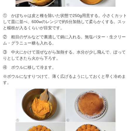
① かぼちゃは皮と種を除いた状態で250g用意する。小さくカット
して皿に並べ、600wのレンジで約5分加熱して柔らかくする。スッ
と楊枝が入るくらいが目安です。
② 粗目のザルなどで裏漉して鍋に入れる。無塩バター・生クリー
ム・グラニュー糖も入れる。
③ 中火にかけて混ぜながら加熱する。水分が少し飛んで、ぽって
りとしてきたら火から下ろす。
④ ボウルに移して冷ます。
※ボウルになすりつけて、薄く広げるようにしておくと早く冷めま
す。