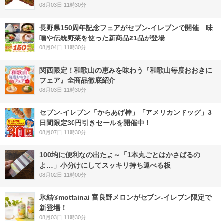
08月03日 11時30分
長野県150周年記念フェアがセブン-イレブンで開催 味
噌や伝統野菜を使った新商品21品が登場
08月04日 11時30分
関西限定！和歌山の恵みを味わう『和歌山毎度おおきに
フェア』全商品徹底紹介
08月03日 11時30分
セブン‐イレブン「からあげ棒」「アメリカンドッグ」3
日間限定30円引きセールを開催中！
08月07日 11時30分
100均に便利なの出たよ～「1本丸ごとはかさばるの
よ…」小分けにしてスッキリ持ち運べる板
08月02日 11時00分
氷結®mottainai 富良野メロンがセブン‐イレブン限定で
新登場！
08月03日 11時30分