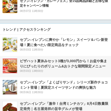
セブン‐イレブン「カレーフェス」全15品商品詳細とお得な限
定キャンペーン情報
08月07日 11時30分
トレンド | アクセスランキング
セブン‐イレブンに爽やか「レモン」スイーツ＆パン新登
場！夏に食べたい限定商品をチェック
08月03日 11時30分
ピザハット夏休みセット3種が3,000円から！お盆や集ま
りにぴったりのボリューム&おトクな期間限定メニュー
08月03日 13時00分
セブン‐イレブン「よくばりサンド」シリーズ新作チョコ
ミント登場｜夏限定スイーツサンドの爽快な魅力
08月06日 11時30分
セブン-イレブン「激辛！台湾ミンチカツ」8月4日数量限
定発売｜名古屋発祥の旨辛グルメが登場