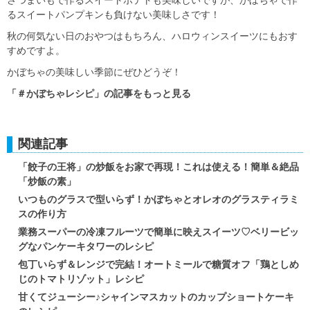
さつまいもで作るスイートポテトも美味しいですが、かぼちゃで作
るスイートパンプキンも負けない美味しさです！
秋の何気ない日のおやつはもちろん、ハロウィンスイーツにもおす
すめですよ。
かぼちゃの美味しい季節にぜひどうぞ！
「＃かぼちゃレシピ」の記事をもっと見る
関連記事
「餃子の王将」の炒飯をお家で再現！これは使える！簡単＆絶品
「炒飯の素」
いつものグラスで型いらず！かぼちゃとオレオのグラスティラミ
スの作り方
業務スーパーの冷凍フルーツで簡単に映えスイーツ♡ベリービッ
グなパンケーキタワーのレシピ
包丁いらず＆レンジで完結！オートミールで糖質オフ「鶏としめ
じのトマトリゾット」レシピ
甘くてジューシー♪シャインマスカットのカップショートケーキ