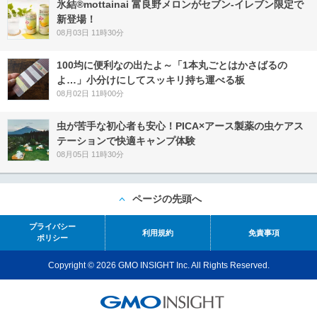
氷結®mottainai 富良野メロンがセブン‐イレブン限定で
新登場！
08月03日 11時30分
100均に便利なの出たよ～「1本丸ごとはかさばるの
よ…」小分けにしてスッキリ持ち運べる板
08月02日 11時00分
虫が苦手な初心者も安心！PICA×アース製薬の虫ケアス
テーションで快適キャンプ体験
08月05日 11時30分
ページの先頭へ
プライバシー
利用規約
免責事項
ポリシー
Copyright © 2026 GMO INSIGHT Inc. All Rights Reserved.