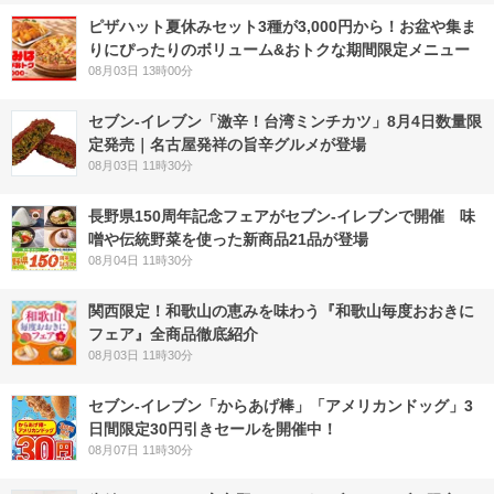
ピザハット夏休みセット3種が3,000円から！お盆や集ま
りにぴったりのボリューム&おトクな期間限定メニュー
08月03日 13時00分
セブン-イレブン「激辛！台湾ミンチカツ」8月4日数量限
定発売｜名古屋発祥の旨辛グルメが登場
08月03日 11時30分
長野県150周年記念フェアがセブン-イレブンで開催 味
噌や伝統野菜を使った新商品21品が登場
08月04日 11時30分
関西限定！和歌山の恵みを味わう『和歌山毎度おおきに
フェア』全商品徹底紹介
08月03日 11時30分
セブン‐イレブン「からあげ棒」「アメリカンドッグ」3
日間限定30円引きセールを開催中！
08月07日 11時30分