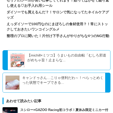
セリアのシールが良い仕事してくれます！貼ってはがせて繰り返
し使える♡お手入れ用シール
ダイソーでも買えるんだ？！サロンで気になってたネイルケアグ
ッズ
えっダイソーで100円なのにまぼろしの食材使用？！常にストッ
クしておきたいワンコイングルメ
整理のプロに聞いた！片付け下手さんがやりがちな4つのNG行動
【michill×ミツコ】うまいもの自由帖「むしろ邪道
がめちゃ旨！止まらな...
キャンドゥさん…こりゃ便利だわ～！ぺらっとめく
った状態でキープできる...
あわせて読みたい記事
スシロー×GAZOO Racing初コラボ！夏休み限定ミニカー付