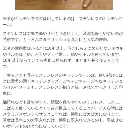
筆者がキッチンで長年愛用しているのは、ステンレスのキッチンツ
ール。
ステンレスは丈夫で傷やサビもつきにくく、清潔を保ちやすいのが
特徴です。もちろんスタイリッシュな見た目も人気の理由。
筆者の愛用歴はかれこれ10年以上。下ごしらえに欠かせないボウル
やザルをはじめ、お玉やフライ返し、鍋やケトルを使っています。
10年以上使っていても劣化は見られず、まだまだ長く使えそうで
す。
一生モノとも呼べるステンレスのキッチンツールは、使い続けるほ
どに愛着の湧くキッチングッズ。ごちゃごちゃしがちなキッチンま
わりのイメージも、ステンレスが揃うと統一されてすっきりした印
象に。
油汚れなども落ちやすく、清潔を保ちやすいステンレス。しかし、
しばらく使っているとくすみが目立ってくることが。そんな時には
メラミンスポンジでサッとこすれば、簡単にピカピカになります。
筆者は長年このお手入れだけ。簡単に手入れできるのも、手放せな
いポイントのひとつになっています。