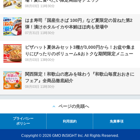
08月03日 11時30分
はま寿司「国産生さば 100円」など夏限定の旨ねた第2
弾！漬けホタルイカや本鮪ほほ肉も登場中
07月31日 11時30分
ピザハット夏休みセット3種が3,000円から！お盆や集ま
りにぴったりのボリューム&おトクな期間限定メニュー
08月03日 13時00分
関西限定！和歌山の恵みを味わう『和歌山毎度おおきに
フェア』全商品徹底紹介
08月03日 11時30分
ページの先頭へ
プライバシー
利用規約
免責事項
ポリシー
Copyright © 2026 GMO INSIGHT Inc. All Rights Reserved.