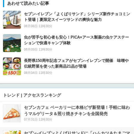
あわせて読みたい記事
セブン‐イレブン「よくばりサンド」シリーズ新作チョコミン
ト登場｜夏限定スイーツサンドの爽快な魅力
08月06日 11時30分
虫が苦手な初心者も安心！PICA×アース製薬の虫ケアステー
ションで快適キャンプ体験
08月05日 11時30分
長野県150周年記念フェアがセブン-イレブンで開催 味噌や
伝統野菜を使った新商品21品が登場
08月04日 11時30分
トレンド | アクセスランキング
セブンカフェ ベーカリーに本格ピザ新登場！手軽に味わ
うマルゲリータ＆照り焼きチキンを全国発売
07月31日 11時30分
セブン‐イレブンよくばりサンドに「ハムカツ＆たまごマ