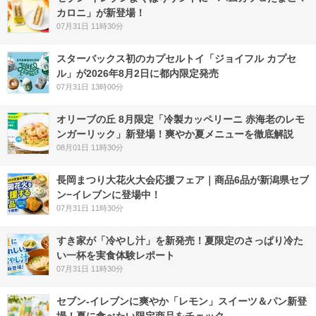
カロニ」が新登場！
07月31日 11時30分
スターバックス初のカプセルトイ「ジョイフル カプセ
ル」が2026年8月2日に都内限定発売
07月31日 13時00分
オリーブの丘 8月限定「冷製カッペリーニ 赤海老のレモ
ンガーリック」新登場！爽やか夏メニューを徹底解説
08月01日 11時30分
長岡まつり大花火大会応援フェア｜商品6品が新潟県セブ
ン−イレブンに登場中！
07月31日 11時30分
すき家が「冷やし汁」を新発売！夏限定のさっぱり冷た
い一杯を実食体験レポート
07月31日 11時30分
セブン‐イレブンに爽やか「レモン」スイーツ＆パン新登
場！夏に食べたい限定商品をチェック