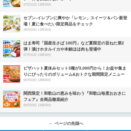
07月31日 11時30分
セブン‐イレブンに爽やか「レモン」スイーツ＆パン新登
場！夏に食べたい限定商品をチェック
08月03日 11時30分
はま寿司「国産生さば 100円」など夏限定の旨ねた第2
弾！漬けホタルイカや本鮪ほほ肉も登場中
07月31日 11時30分
ピザハット夏休みセット3種が3,000円から！お盆や集ま
りにぴったりのボリューム&おトクな期間限定メニュー
08月03日 13時00分
関西限定！和歌山の恵みを味わう『和歌山毎度おおきに
フェア』全商品徹底紹介
08月03日 11時30分
ページの先頭へ