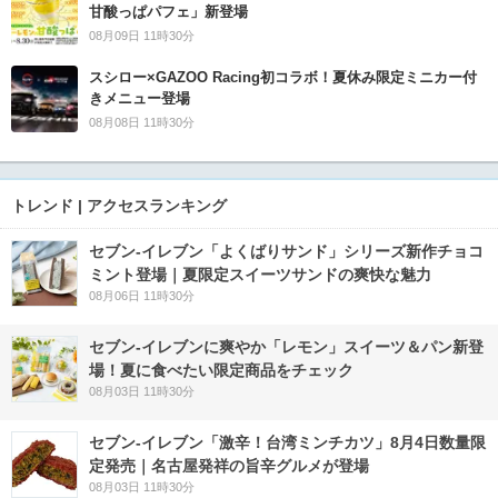
甘酸っぱパフェ」新登場
08月09日 11時30分
スシロー×GAZOO Racing初コラボ！夏休み限定ミニカー付
きメニュー登場
08月08日 11時30分
トレンド | アクセスランキング
セブン‐イレブン「よくばりサンド」シリーズ新作チョコ
ミント登場｜夏限定スイーツサンドの爽快な魅力
08月06日 11時30分
セブン‐イレブンに爽やか「レモン」スイーツ＆パン新登
場！夏に食べたい限定商品をチェック
08月03日 11時30分
セブン-イレブン「激辛！台湾ミンチカツ」8月4日数量限
定発売｜名古屋発祥の旨辛グルメが登場
08月03日 11時30分