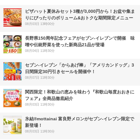
ピザハット夏休みセット3種が3,000円から！お盆や集ま
りにぴったりのボリューム&おトクな期間限定メニュー
08月03日 13時00分
長野県150周年記念フェアがセブン-イレブンで開催 味
噌や伝統野菜を使った新商品21品が登場
08月04日 11時30分
セブン‐イレブン「からあげ棒」「アメリカンドッグ」3
日間限定30円引きセールを開催中！
08月07日 11時30分
関西限定！和歌山の恵みを味わう『和歌山毎度おおきに
フェア』全商品徹底紹介
08月03日 11時30分
氷結®mottainai 富良野メロンがセブン‐イレブン限定で
新登場！
08月03日 11時30分