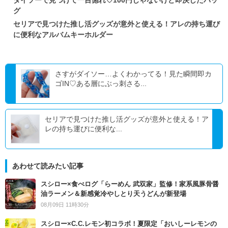
ダイソーで見つけて一目惚れ♡100円じゃないけど即決したバッ
グ
セリアで見つけた推し活グッズが意外と使える！アレの持ち運び
に便利なアルバムキーホルダー
さすがダイソー…よくわかってる！見た瞬間即カ
ゴIN♡ある層にぶっ刺さる...
セリアで見つけた推し活グッズが意外と使える！ア
レの持ち運びに便利な...
あわせて読みたい記事
スシロー×食べログ「らーめん 武双家」監修！家系風豚骨醤
油ラーメン＆新感覚冷やしとり天うどんが新登場
08月09日 11時30分
スシロー×C.C.レモン初コラボ！夏限定「おいしーレモンの