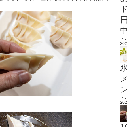
ト
202
氷
ト
202