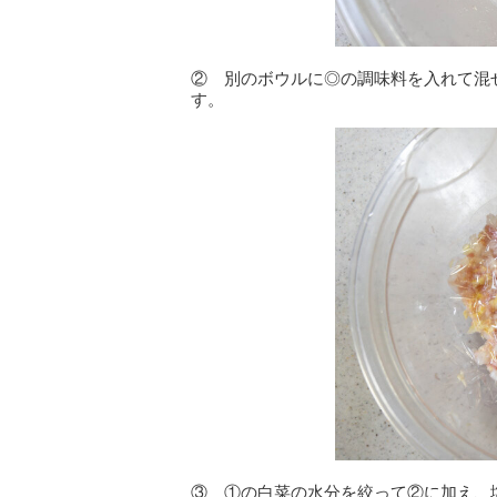
② 別のボウルに◎の調味料を入れて混
す。
③ ①の白菜の水分を絞って②に加え、