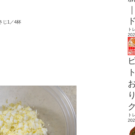
じ1／4杯
ト
202
ト
ト
202