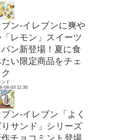
セブン‐イレブンに爽や
か「レモン」スイーツ
＆パン新登場！夏に食
べたい限定商品をチェ
ック
レンド
6-08-03 11:30
セブン‐イレブン「よく
ばりサンド」シリーズ
新作チョコミント登場