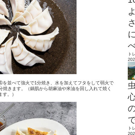
ト
202
④を並べて強火で1分焼き、水を加えてフタをして弱火で
1分焼きます。（鍋肌から胡麻油や米油を回し入れて焼く
ます。）
心
ト
202