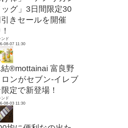
ドッグ」3日間限定30
円引きセールを開催
中！
レンド
6-08-07 11:30
結®mottainai 富良野
メロンがセブン‐イレブ
ン限定で新登場！
レンド
6-08-03 11:30
100均に便利なの出た