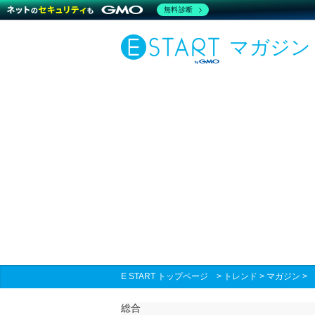
無料診断
マガジン
E START トップページ
>
トレンド
>
マガジン
総合