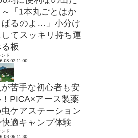
よ～「1本丸ごとはか
さばるのよ…」小分け
にしてスッキリ持ち運
べる板
レンド
6-08-02 11:00
虫が苦手な初心者も安
！PICA×アース製薬
の虫ケアステーション
で快適キャンプ体験
レンド
6-08-05 11:30