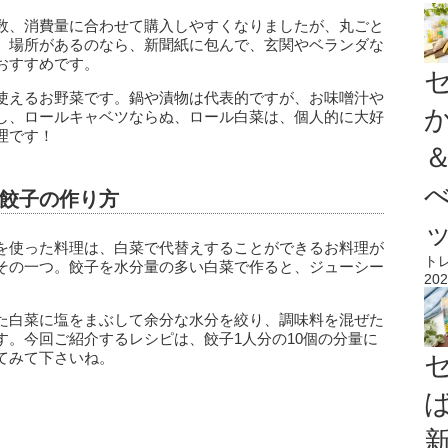
数、消費量に合わせて購入しやすくなりましたが、丸ごと
。場所があるのなら、新聞紙に包んで、玄関やベランダな
おすすめです。
使えるお野菜です。鍋や漬物は代表的ですが、お味噌汁や
し、ロールキャベツならぬ、ロール白菜は、個人的に大好
理です！
餃子の作り方
を使った料理は、白菜で代替えすることができるお料理が
ト
その一つ。餃子を水分量の多い白菜で作ると、ジューシー
202
た白菜に塩をまぶして余分な水分を絞り、調味料を混ぜた
す。今回ご紹介するレシピは、餃子1人分の10個の分量に
てみて下さいね。