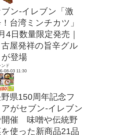
セブン-イレブン「激
辛！台湾ミンチカツ」
8月4日数量限定発売｜
名古屋発祥の旨辛グル
メが登場
レンド
6-08-03 11:30
長野県150周年記念フ
ェアがセブン-イレブン
で開催 味噌や伝統野
菜を使った新商品21品