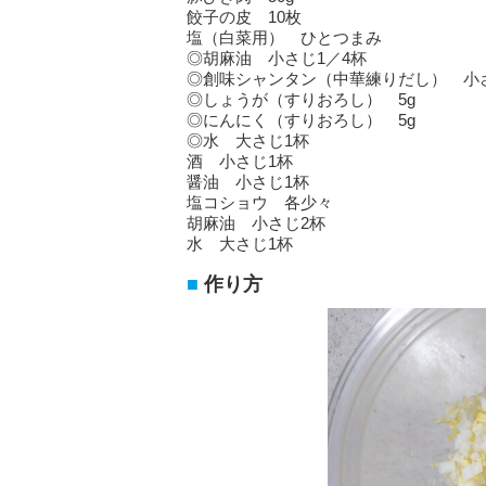
餃子の皮 10枚
塩（白菜用） ひとつまみ
◎胡麻油 小さじ1／4杯
◎創味シャンタン（中華練りだし） 小さ
◎しょうが（すりおろし） 5g
◎にんにく（すりおろし） 5g
◎水 大さじ1杯
酒 小さじ1杯
醤油 小さじ1杯
塩コショウ 各少々
胡麻油 小さじ2杯
水 大さじ1杯
作り方