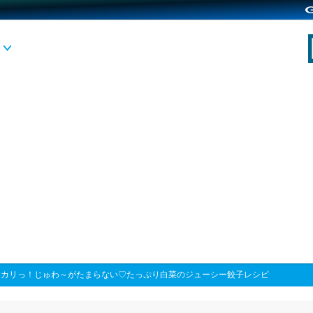
>
カリっ！じゅわ～がたまらない♡たっぷり白菜のジューシー餃子レシピ