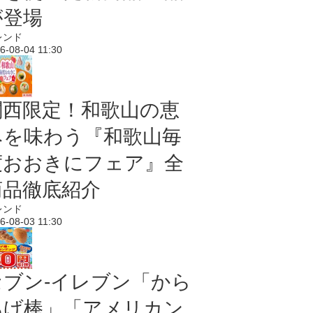
が登場
レンド
6-08-04 11:30
関西限定！和歌山の恵
みを味わう『和歌山毎
度おおきにフェア』全
商品徹底紹介
レンド
6-08-03 11:30
セブン‐イレブン「から
あげ棒」「アメリカン