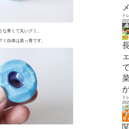
ト
202
うな青くて丸いグミ。
グミ自体は真っ青です。
ト
202