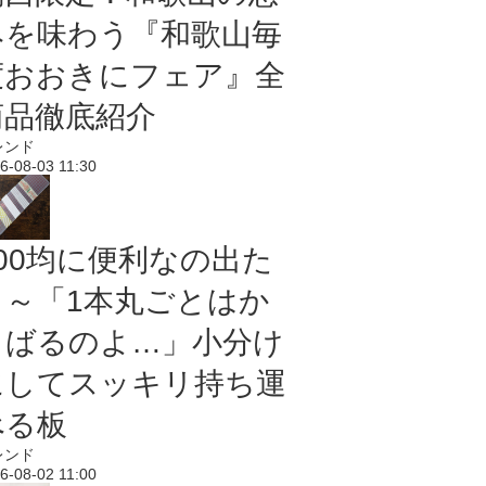
みを味わう『和歌山毎
度おおきにフェア』全
商品徹底紹介
レンド
6-08-03 11:30
100均に便利なの出た
よ～「1本丸ごとはか
さばるのよ…」小分け
にしてスッキリ持ち運
べる板
レンド
6-08-02 11:00