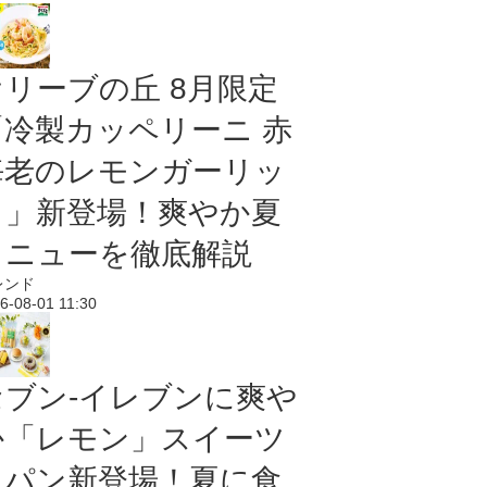
オリーブの丘 8月限定
「冷製カッペリーニ 赤
海老のレモンガーリッ
ク」新登場！爽やか夏
メニューを徹底解説
レンド
6-08-01 11:30
セブン‐イレブンに爽や
か「レモン」スイーツ
＆パン新登場！夏に食