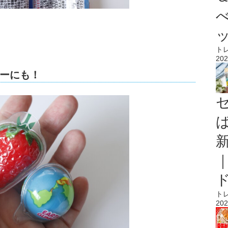
ト
202
ーにも！
ト
202