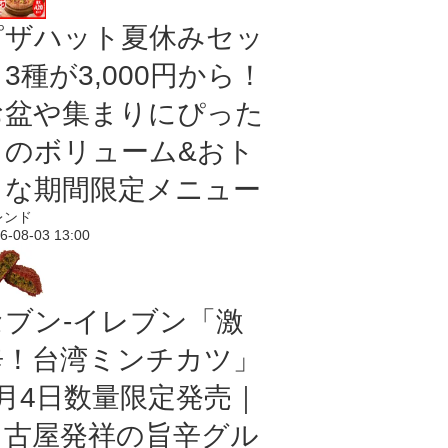
ピザハット夏休みセッ
3種が3,000円から！
お盆や集まりにぴった
りのボリューム&おト
クな期間限定メニュー
レンド
6-08-03 13:00
セブン-イレブン「激
辛！台湾ミンチカツ」
8月4日数量限定発売｜
名古屋発祥の旨辛グル