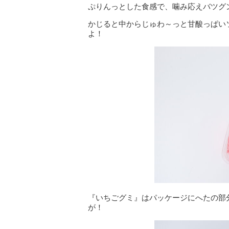
ぷりんっとした食感で、噛み応えバツグ
かじると中からじゅわ～っと甘酸っぱい
よ！
『いちごグミ』はパッケージにへたの部
が！