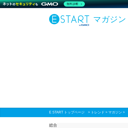
無料診断
マガジン
E START トップページ
>
トレンド
>
マガジン
総合