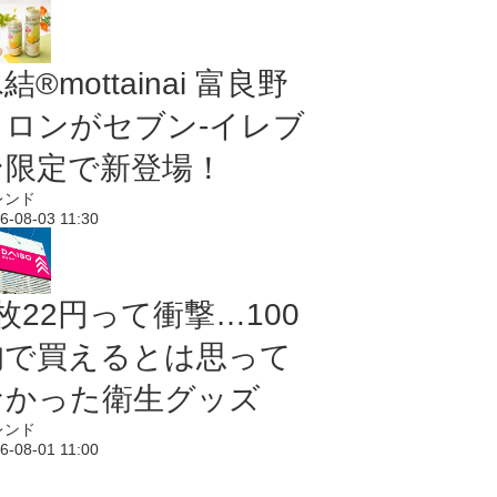
結®mottainai 富良野
メロンがセブン‐イレブ
ン限定で新登場！
レンド
6-08-03 11:30
枚22円って衝撃…100
均で買えるとは思って
なかった衛生グッズ
レンド
6-08-01 11:00