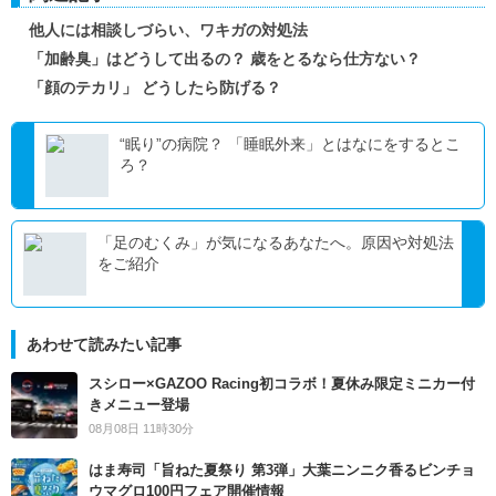
他人には相談しづらい、ワキガの対処法
「加齢臭」はどうして出るの？ 歳をとるなら仕方ない？
「顔のテカリ」 どうしたら防げる？
“眠り”の病院？ 「睡眠外来」とはなにをするとこ
ろ？
「足のむくみ」が気になるあなたへ。原因や対処法
をご紹介
あわせて読みたい記事
スシロー×GAZOO Racing初コラボ！夏休み限定ミニカー付
きメニュー登場
08月08日 11時30分
はま寿司「旨ねた夏祭り 第3弾」大葉ニンニク香るビンチョ
ウマグロ100円フェア開催情報