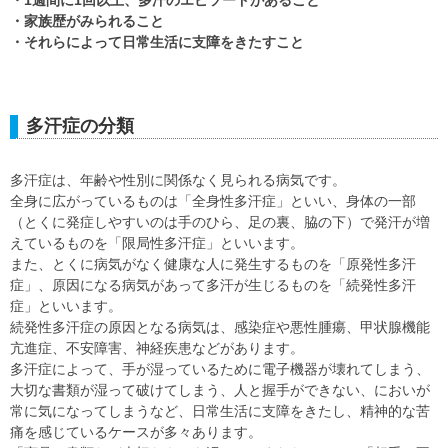
・1週間に1回以上、多汗のエピソードがあること
・家族歴がみられること
・それらによって日常生活に支障をきたすこと
多汗症の分類
多汗症は、年齢や性別に関係なく見られる病気です。
全身に広がっているものは「全身性多汗症」といい、身体の一部
（とくに発症しやすいのは手のひら、足の裏、脇の下）で発汗が増
えているものを「限局性多汗症」といいます。
また、とくに病気がなく健康な人に発生するものを「原発性多汗
症」、原因になる病気があって多汗が生じるものを「続発性多汗
症」といいます。
続発性多汗症の原因となる病気は、感染症や悪性腫瘍、甲状腺機能
亢進症、不安障害、神経疾患などがあります。
多汗症によって、手が湿っているために電子機器が壊れてしまう、
大切な書類が湿って破けてしまう、人と握手ができない、においが
常に気になってしまうなど、日常生活に支障をきたし、精神的な苦
痛を感じているケースが多々あります。