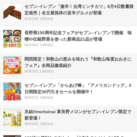
セブン-イレブン「激辛！台湾ミンチカツ」8月4日数量限
定発売｜名古屋発祥の旨辛グルメが登場
08月03日 11時30分
長野県150周年記念フェアがセブン-イレブンで開催 味
噌や伝統野菜を使った新商品21品が登場
08月04日 11時30分
関西限定！和歌山の恵みを味わう『和歌山毎度おおきに
フェア』全商品徹底紹介
08月03日 11時30分
セブン‐イレブン「からあげ棒」「アメリカンドッグ」3
日間限定30円引きセールを開催中！
08月07日 11時30分
氷結®mottainai 富良野メロンがセブン‐イレブン限定で
新登場！
08月03日 11時30分