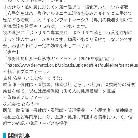
アルゴリズムが作られています。
手のひら・足の裏に対しての第一選択は「塩化アルミニウム溶液
（布手袋をはめ、塩化アルミニウム溶液を染みこませてゴム手袋で
密閉する治療）」と「イオンフォトレーシス（専用の機器を用いて
直流電流を通電させる方法）」があります。
次の選択に「ボツリヌス毒素局注（ボツリヌス菌という薬を注射に
よって注入する）」があります。効果があまり長続きしないのです
が、わきの下には一定の効果を出しています。
【参考】
『原発性局所多汗症診療ガイドライン（2015年改訂版）』
（https://www.dermatol.or.jp/uploads/uploads/files/guideline/genpa
＜執筆者プロフィール＞
吉村 佑奈（よしむら・ゆうな）
助産師・保健師・看護師。株式会社 とらうべ 社員。某病院での看護
業務を経て、現在は産業保健（働く人の健康管理）を担当
＜監修者プロフィール＞
株式会社 とらうべ
医師・助産師・保健師・看護師・管理栄養士・心理学者・精神保健
福祉士など専門家により、医療・健康に関連する情報について、信
頼性の確認・検証サービスを提供
関連記事