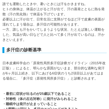
誰でも運動したときや、暑いときには汗をかきますね。
ヒトの身体は、体温が上がると汗が出て、汗の蒸発とともに熱を発
散（汗の気化熱）で体温を下げています。
必要以上に汗が出て、日常生活に支障がでるほど汗で皮膚の表面が
濡れてしまう場合は、多汗症の可能性があります。
一方、誰しも汗をかいてしまうような状況、たとえば激しい運動を
した、気温が高い日などで人と比べて多く汗が出ているのは、汗か
きといえます。
多汗症の診断基準
日本皮膚科学会の「原発性局所多汗症診療ガイドライン（2015年改
訂版）」によると、明らかな原因がないまま、部分的な過剰な発汗
が6ヶ月以上続き、以下にあげる6症状のうち2項目以上があてはま
る場合に、「多汗症（原発性局所多汗症）」と診断されます。
・最初に症状が出るのが25歳以下であること
・対称性（体の左右対称）に発汗がみられること
・睡眠中は発汗が止まっていること